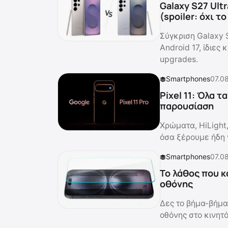
Galaxy S27 Ultr
(spoiler: όχι τ
Σύγκριση Galaxy 
Android 17, ίδιες
upgrades.
Smartphones
07.0
Pixel 11: Όλα 
παρουσίαση
Χρώματα, HiLight
όσα ξέρουμε ήδη γ
Smartphones
07.0
Το λάθος που κ
οθόνης
Δες το βήμα-βήμα
οθόνης στο κινητ