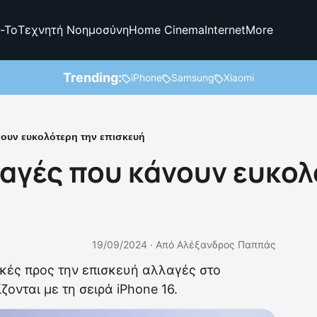
-To
Τεχνητή Νοημοσύνη
Home Cinema
Internet
More
Trending:
iPhone
Samsung
Xiaomi
νουν ευκολότερη την επισκευή
λαγές που κάνουν ευκο
19/09/2024 ·
Από
Αλέξανδρος Παππάς
ικές προς την επισκευή αλλαγές στο
ζονται με τη σειρά iPhone 16.