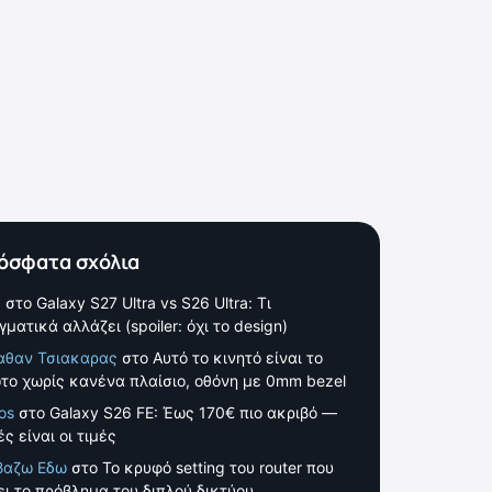
όσφατα σχόλια
S
στο
Galaxy S27 Ultra vs S26 Ultra: Τι
γματικά αλλάζει (spoiler: όχι το design)
αθαν Τσιακαρας
στο
Αυτό το κινητό είναι το
το χωρίς κανένα πλαίσιο, οθόνη με 0mm bezel
os
στο
Galaxy S26 FE: Έως 170€ πιο ακριβό —
ς είναι οι τιμές
βαζω Εδω
στο
Το κρυφό setting του router που
ει το πρόβλημα του διπλού δικτύου