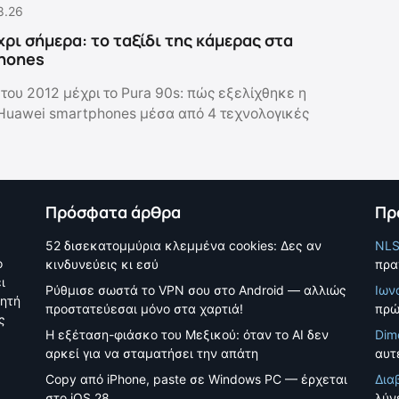
8.26
χρι σήμερα: το ταξίδι της κάμερας στα
hones
του 2012 μέχρι το Pura 90s: πώς εξελίχθηκε η
Huawei smartphones μέσα από 4 τεχνολογικές
Πρόσφατα άρθρα
Πρ
52 δισεκατομμύρια κλεμμένα cookies: Δες αν
NL
ο
κινδυνεύεις κι εσύ
πρα
ι
Ρύθμισε σωστά το VPN σου στο Android — αλλιώς
Ιων
νητή
προστατεύεσαι μόνο στα χαρτιά!
πρώ
ς
Η εξέταση-φιάσκο του Μεξικού: όταν το AI δεν
Dim
αρκεί για να σταματήσει την απάτη
αυτέ
Copy από iPhone, paste σε Windows PC — έρχεται
Δια
στο iOS 28
λύν