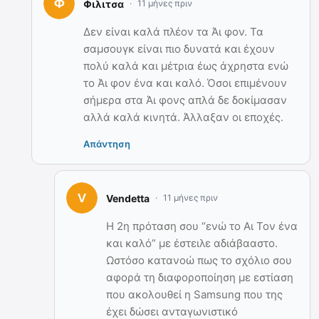
Φιλιτσα
11 μήνες πριν
Δεν είναι καλά πλέον τα Άι φον. Τα
σαμσουγκ είναι πιο δυνατά και έχουν
πολύ καλά και μέτρια έως άχρηστα ενώ
το Άι φον ένα και καλό. Όσοι επιμένουν
σήμερα στα Άι φονς απλά δε δοκίμασαν
αλλά καλά κινητά. Άλλαξαν οι εποχές.
Απάντηση
Vendetta
11 μήνες πριν
Η 2η πρόταση σου “ενώ το Αι Τον ένα
και καλό” με έστειλε αδιάβααστο.
Ωστόσο κατανοώ πως το σχόλιο σου
αφορά τη διαφοροποίηση με εστίαση
που ακολουθεί η Samsung που της
έχει δώσει ανταγωνιστικό