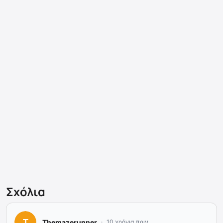
Σχόλια
Themazerunner
10 χρόνια πριν