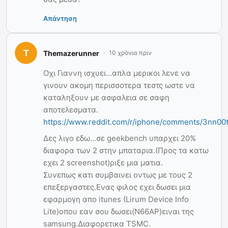
Απάντηση
Themazerunner
10 χρόνια πριν
Οχι Γιαννη ισχυει…απλα μερικοι λενε να
γινουν ακομη περισσοτερα τεστς ωστε να
καταληξουν με ασφαλεια σε σαφη
αποτελεσματα.
https://www.reddit.com/r/iphone/comments/3nn00t
Δες λιγο εδω…σε geekbench υπαρχει 20%
διαφορα των 2 στην μπαταρια.(Προς τα κατω
εχει 2 screenshot)ριξε μια ματια.
Συνεπως κατι συμβαινει οντως με τους 2
επεξεργαστες.Ενας φιλος εχει δωσει μια
εφαρμογη απο itunes (Lirum Device Info
Lite)οπου εαν σου δωσει(Ν66ΑP)ειναι της
samsung.Διαφορετικα TSMC.