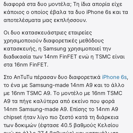
διαφορά στα δυο μοντέλα; Τη ίδια απορία είχε
κάποιος ο οποίος έβαλα τα δυο iPhone 6s και τα
αποτελέσματα μας εκπλήσσουν.
Οι δυο κατασκευάστριες εταιρείες
χρησιμοποιούν διαφορετικές μεθόδους
κατασκευής, η Samsung χρησιμοποιεί την
διαδικασία των 14nm FinFET ενώ η TSMC είναι
στα 16nm FinFET.
Στο AnTuTu πέρασαν δυο διαφορετικά
iPhone 6s
,
το ένα με Samsung-made 14nm A9 και το άλλο
με 16nm TSMC A9. Το μοντέλο με 16nm TSMC
A9 τα πήγε καλύτερα από εκείνο που φορά
14nm Samsung-made A9. Επίσης το 14nm A9
chipset ήταν λίγο πιο ζεστό κατά τη διάρκεια
των δοκιμών (έφτασε 40.5 βαθμούς Κελσίου