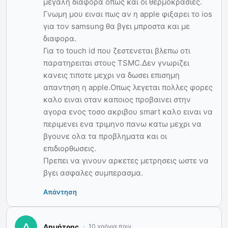
μεγαλη διαφορα οπως και οι θερμοκρασιες.
Γνωμη μου ειναι πως αν η apple φιξαρει το ios
για τον samsung θα βγει μπροστα και με
διαφορα.
Για το touch id που ζεστενεται βλεπω οτι
παρατηρειται στους TSMC.Δεν γνωριζει
κανεις τιποτε μεχρι να δωσει επισημη
απαντηση η apple.Oπως λεγεται πολλες φορες
καλο ειναι οταν καποιος προβαινει στην
αγορα ενος τοσο ακριβου smart καλο ειναι να
περιμενει ενα τριμηνο πανω κατω μεχρι να
βγουνε ολα τα προβληματα και οι
επιδιορθωσεις.
Πρεπει να γινουν αρκετες μετρησεις ωστε να
βγει ασφαλες συμπερασμα.
Απάντηση
Δημήτρης
10 χρόνια πριν