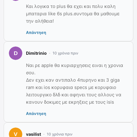
Και λογικα το plus θα εχει και πολυ καλη
μπαταρια like 6s plus.συντομα θα μαθουμε
την αλήθεια!
Απάντηση
Dimitrinio
10 χρόνια πριν
Ναι ρε apple θα κυριαρχησεις ειναι η χρονια
σου.
Δεν εχει καν αντιπαλο 4πυρηνο και 3 giga
ram και ios κορυφαια specs με κορυφαιο
λειτουργικο δλδ και αφηνει τους αλλους να
κανουν δοκιμες με εκρηξεις με τους isis
Απάντηση
vasilist
10 χρόνια πριν