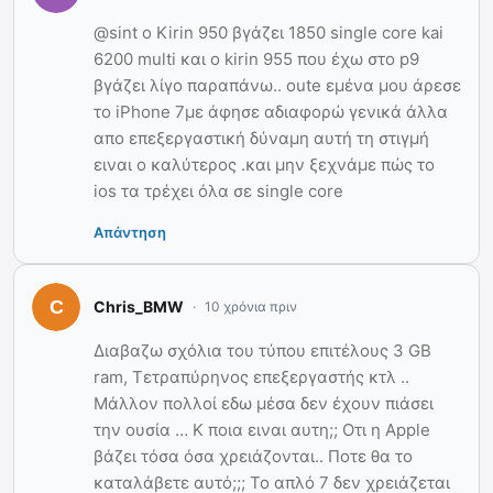
@sint o Kirin 950 βγάζει 1850 single core kai
6200 multi και ο kirin 955 που έχω στο p9
βγάζει λίγο παραπάνω.. oute εμένα μου άρεσε
το iPhone 7με άφησε αδιαφορώ γενικά άλλα
απο επεξεργαστική δύναμη αυτή τη στιγμή
ειναι ο καλύτερος .και μην ξεχνάμε πώς το
ios τα τρέχει όλα σε single core
Απάντηση
Chris_BMW
10 χρόνια πριν
Διαβαζω σχόλια του τύπου επιτέλους 3 GB
ram, Τετραπύρηνος επεξεργαστής κτλ ..
Μάλλον πολλοί εδω μέσα δεν έχουν πιάσει
την ουσία … Κ ποια ειναι αυτη;; Οτι η Apple
βάζει τόσα όσα χρειάζονται.. Ποτε θα το
καταλάβετε αυτό;;; Το απλό 7 δεν χρειάζεται