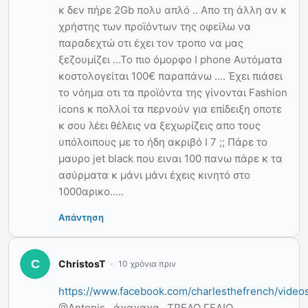
κ δεν πήρε 2Gb πολυ απλό .. Απο τη άλλη αν κ
χρήστης των προϊόντων της οφείλω να
παραδεχτώ οτι έχει τον τροπο να μας
ξεζουμίζει …Το πιο όμορφο I phone Αυτόματα
κοστολογείται 100€ παραπάνω …. Έχει πιάσει
το νόημα οτι τα προϊόντα της γίνονται Fashion
icons κ πολλοί τα περνούν για επίδειξη οποτε
κ σου λέει θέλεις να ξεχωρίζεις απο τους
υπόλοιπους με το ήδη ακριβό I 7 ;; Πάρε το
μαυρο jet black που ειναι 100 πανω πάρε κ τα
ασύρματα κ μάνι μάνι έχεις κινητό στο
1000αρικο…..
Απάντηση
ChristosT
10 χρόνια πριν
https://www.facebook.com/charlesthefrench/vide
@Antonis…άχαχαχα…ΤΡΕΛΟ ΓΕΛΙΟ.