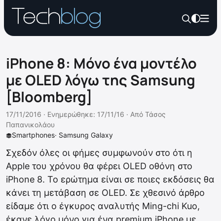
iPhone 8: Μόνο ένα μοντέλο
με OLED λόγω της Samsung
[Bloomberg]
17/11/2016 ·
Ενημερώθηκε: 17/11/16
·
Από
Τάσος
Παπανικολάου
Smartphones
·
Samsung Galaxy
Σχεδόν όλες οι φήμες συμφωνούν στο ότι η
Apple του χρόνου θα φέρει OLED οθόνη στο
iPhone 8. Το ερώτημα είναι σε ποιες εκδόσεις θα
κάνει τη μετάβαση σε OLED. Σε χθεσινό άρθρο
είδαμε ότι ο έγκυρος αναλυτής Ming-chi Kuo,
έκανε λόγο μόνο για ένα premium iPhone με