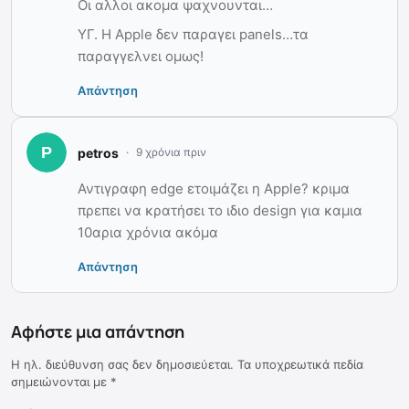
Οι αλλοι ακομα ψαχνουνται…
ΥΓ. Η Apple δεν παραγει panels…τα
παραγγελνει ομως!
Απάντηση
petros
9 χρόνια πριν
Αντιγραφη edge ετοιμάζει η Apple? κριμα
πρεπει να κρατήσει το ιδιο design για καμια
10αρια χρόνια ακόμα
Απάντηση
Αφήστε μια απάντηση
Η ηλ. διεύθυνση σας δεν δημοσιεύεται.
Τα υποχρεωτικά πεδία
σημειώνονται με
*