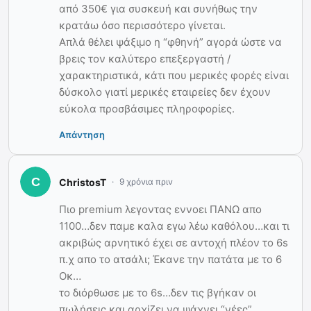
από 350€ για συσκευή και συνήθως την
κρατάω όσο περισσότερο γίνεται.
Απλά θέλει ψάξιμο η “φθηνή” αγορά ώστε να
βρεις τον καλύτερο επεξεργαστή /
χαρακτηριστικά, κάτι που μερικές φορές είναι
δύσκολο γιατί μερικές εταιρείες δεν έχουν
εύκολα προσβάσιμες πληροφορίες.
Απάντηση
ChristosT
9 χρόνια πριν
Πιο premium λεγοντας εννοει ΠΑΝΩ απο
1100…δεν παμε καλα εγω λέω καθόλου…και τι
ακριβώς αρνητικό έχει σε αντοχή πλέον το 6s
π.χ απο το ατσάλι; Έκανε την πατάτα με το 6
Οκ…
το διόρθωσε με το 6s…δεν τις βγήκαν οι
πωλήσεις και αρχίζει να ψάχνει “νέες”