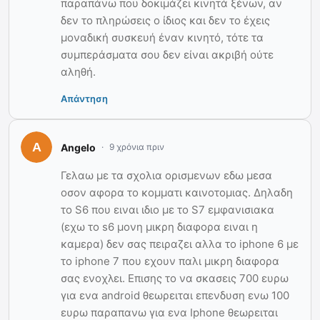
παραπάνω που δοκιμάζει κινητά ξένων, αν
δεν το πληρώσεις ο ίδιος και δεν το έχεις
μοναδική συσκευή έναν κινητό, τότε τα
συμπεράσματα σου δεν είναι ακριβή ούτε
αληθή.
Απάντηση
Angelo
9 χρόνια πριν
Γελαω με τα σχολια ορισμενων εδω μεσα
οσον αφορα το κομματι καινοτομιας. Δηλαδη
το S6 που ειναι ιδιο με το S7 εμφανισιακα
(εχω το s6 μονη μικρη διαφορα ειναι η
καμερα) δεν σας πειραζει αλλα το iphone 6 με
το iphone 7 που εχουν παλι μικρη διαφορα
σας ενοχλει. Επισης το να σκασεις 700 ευρω
για ενα android θεωρειται επενδυση ενω 100
ευρω παραπανω για ενα Iphone θεωρειται