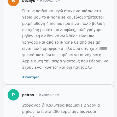
bezilys
9 χρόνια πριν
Όντως παιδιά και εγώ έτυχε να πιάσω στα
χέρια μου το iPhone se και είναι απίστευτο!
μικρή οθόνη 4 inches που είναι πολύ βολική
σε σχέση με κάτι παντόφλες,πολύ γρήγορο
μηδέν lag αν δεν κάνω λάθος είναι πιο
γρήγορο και από το iPhone 6s!από design
είναι πολύ όμορφο και ελαφρύ σαν χαρτί!!!!!!!
γενικά πιστεύω πως πρέπει να συνεχίσει η
Apple αυτή την σειρά γιαυτους που θέλουν να
έχουν ένα “κινητό” και όχι παντόφλα!!!
Απάντηση
petros
9 χρόνια πριν
Στέφανος @ Καλύτερα περίμενε 2 χρόνια
μηπως παει στα 280 ευρώ μην πιανεσαι