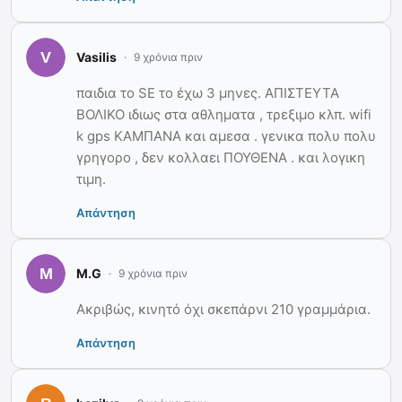
Vasilis
9 χρόνια πριν
παιδια το SE το έχω 3 μηνες. ΑΠΙΣΤΕΥΤΑ
ΒΟΛΙΚΟ ιδιως στα αθληματα , τρεξιμο κλπ. wifi
k gps ΚΑΜΠΑΝΑ και αμεσα . γενικα πολυ πολυ
γρηγορο , δεν κολλαει ΠΟΥΘΕΝΑ . και λογικη
τιμη.
Απάντηση
M.G
9 χρόνια πριν
Ακριβώς, κινητό όχι σκεπάρνι 210 γραμμάρια.
Απάντηση