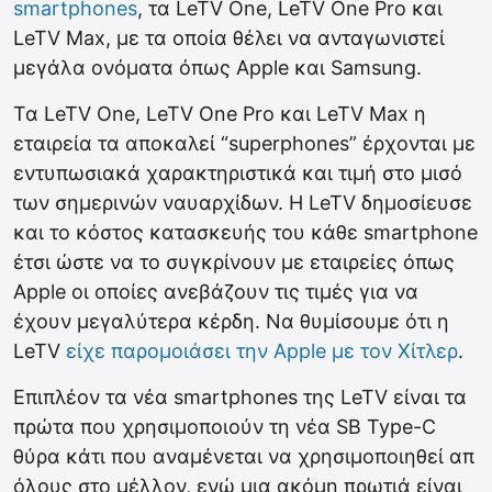
smartphones
, τα LeTV One, LeTV One Pro και
LeTV Max, με τα οποία θέλει να ανταγωνιστεί
μεγάλα ονόματα όπως Apple και Samsung.
Τα LeTV One, LeTV One Pro και LeTV Max η
εταιρεία τα αποκαλεί “superphones” έρχονται με
εντυπωσιακά χαρακτηριστικά και τιμή στο μισό
των σημερινών ναυαρχίδων. H LeTV δημοσίευσε
και το κόστος κατασκευής του κάθε smartphone
έτσι ώστε να το συγκρίνουν με εταιρείες όπως
Apple οι οποίες ανεβάζουν τις τιμές για να
έχουν μεγαλύτερα κέρδη. Να θυμίσουμε ότι η
LeTV
είχε παρομοιάσει την Apple με τον Χίτλερ
.
Επιπλέον τα νέα smartphones της LeTV είναι τα
πρώτα που χρησιμοποιούν τη νέα SB Type-C
θύρα κάτι που αναμένεται να χρησιμοποιηθεί απ
όλους στο μέλλον, ενώ μια ακόμη πρωτιά είναι