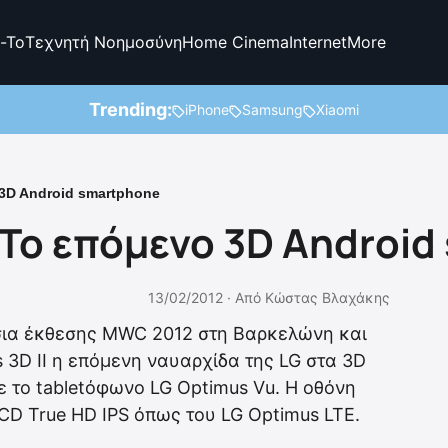
-To
Τεχνητή Νοημοσύνη
Home Cinema
Internet
More
Trending:
iPhone
Samsung
Xiaomi
 3D Android smartphone
, Το επόμενο 3D Androi
13/02/2012 ·
Από
Κώστας Βλαχάκης
ήσια έκθεσης MWC 2012 στη Βαρκελώνη και
 3D II η επόμενη ναυαρχίδα της LG στα 3D
 το tabletόφωνο LG Optimus Vu. Η οθόνη
LCD True HD IPS όπως του LG Optimus LTE.