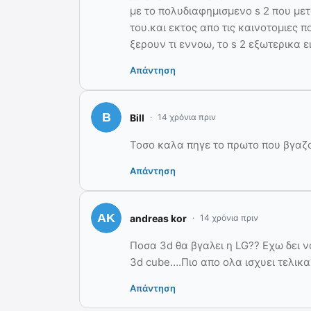
με το πολυδιαφημισμενο s 2 που με
του.και εκτος απο τις καινοτομιες π
ξερουν τι εννοω, το s 2 εξωτερικα ε
Απάντηση
Bill
14 χρόνια πριν
Τοσο καλα πηγε το πρωτο που βγαζ
Απάντηση
andreas kor
14 χρόνια πριν
Ποσα 3d θα βγαλει η LG?? Εχω δει να
3d cube….Πιο απο ολα ισχυει τελικα
Απάντηση