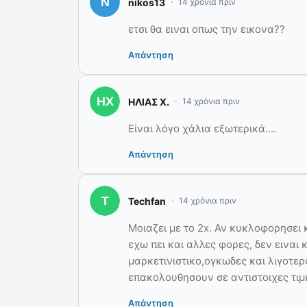
nikos13
14 χρόνια πριν
ετσι θα ειναι οπως την εικονα??
Απάντηση
ΗΛΙΑΣ Χ.
14 χρόνια πριν
Είναι λόγο χάλια εξωτερικά….
Απάντηση
Techfan
14 χρόνια πριν
Μοιαζει με το 2x. Αν κυκλοφορησει 
εχω πει και αλλες φορες, δεν ειναι κ
μαρκετινιστικο,ογκωδες και λιγοτερ
επακολουθησουν σε αντιστοιχες τιμε
Απάντηση