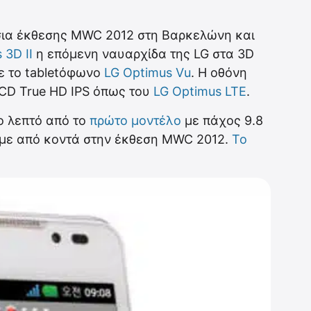
ήσια έκθεσης MWC 2012 στη Βαρκελώνη και
 3D II
η επόμενη ναυαρχίδα της LG στα 3D
ε το tabletόφωνο
LG Optimus Vu
. Η οθόνη
 LCD True HD IPS όπως του
LG Optimus LTE
.
ιο λεπτό από το
πρώτο μοντέλο
με πάχος 9.8
ουμε από κοντά στην έκθεση MWC 2012.
Το