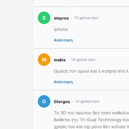
stayros
14 χρόνια πριν
iphone
Απάντηση
makis
14 χρόνια πριν
Ομοιος τον ομοιο και η κοπρια στα 
Απάντηση
Giorgos
14 χρόνια πριν
Το 3D του πρωτου δεν ηταν καθολου
διεθεται την Tri-Dual Technology π
χρηση του και οχι μονο δεν κολαει