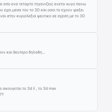
τα απο ενα τεταρτο τηγανιζεις ανετα αυγο πανω
ου εχει μεσα του το 3D και οσοι το εχουν ψαξει
ιναι στην κυριολεξια ψευτικο σε σχεση με το 3D
ουν και δευτερο δηλαδη…
 ακουγεται το 3d ii , το 3d max
??