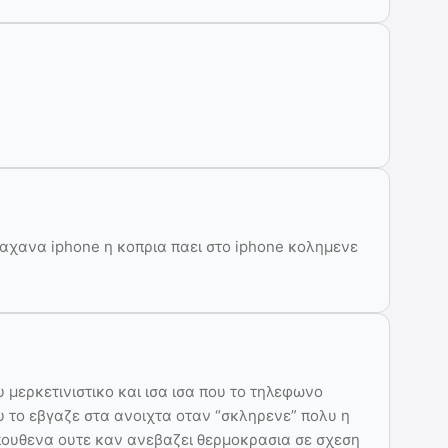
λαχανα iphone η κοπρια παει στο iphone κολημενε
 μερκετινιστικο και ισα ισα που το τηλεφωνο
ου το εβγαζε στα ανοιχτα οταν “σκληρενε” πολυ η
 πουθενα ουτε καν ανεβαζει θερμοκρασια σε σχεση