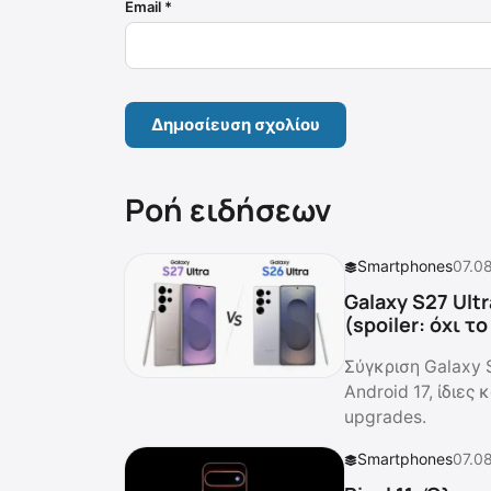
Email
*
Ροή ειδήσεων
Smartphones
07.0
Galaxy S27 Ultr
(spoiler: όχι τ
Σύγκριση Galaxy 
Android 17, ίδιες
upgrades.
Smartphones
07.0