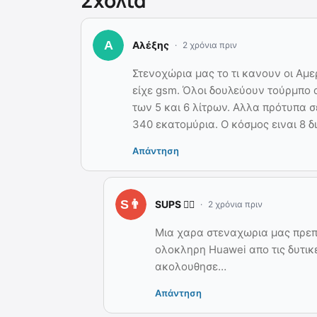
Αλέξης
2 χρόνια πριν
Στενοχώρια μας το τι κανουν οι Αμ
είχε gsm. Όλοι δουλεύουν τούρμπο α
των 5 και 6 λίτρων. Αλλα πρότυπα σ
340 εκατομύρια. Ο κόσμος ειναι 8 δι
Απάντηση
SUPS 👨‍⚖️
2 χρόνια πριν
Μια χαρα στεναχωρια μας πρεπε
ολοκληρη Huawei απο τις δυτικ
ακολουθησε…
Απάντηση