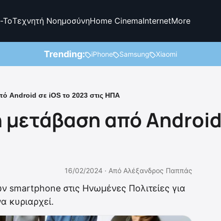
-To
Τεχνητή Νοημοσύνη
Home Cinema
Internet
More
Trending:
iPhone
Samsung
Xiaomi
ό Android σε iOS το 2023 στις ΗΠΑ
 μετάβαση από Android
16/02/2024 ·
Από
Αλέξανδρος Παππάς
ων smartphone στις Ηνωμένες Πολιτείες για
να κυριαρχεί.