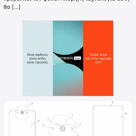
θα […]