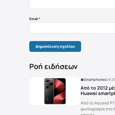
Email
*
Ροή ειδήσεων
Smartphones
04.0
Από το 2012 μέ
Huawei smartp
Από το Ascend P1 
φωτογραφία στα 
εποχές.