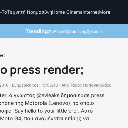
-To
Τεχνητή Νοημοσύνη
Home Cinema
Internet
More
Trending:
iPhone
Samsung
Xiaomi
er;
ο press render;
2016 ·
Ενημερώθηκε: 15/05/16
·
Από
Τάσος Παπανικολάου
ter, ο γνωστός @evleaks δημοσίευσε press
hone της Motorola (Lenovo), το οποίο
ψε “Say hello to your little bro”. Αυτό
 Moto G4, που αναμένεται επίσης να