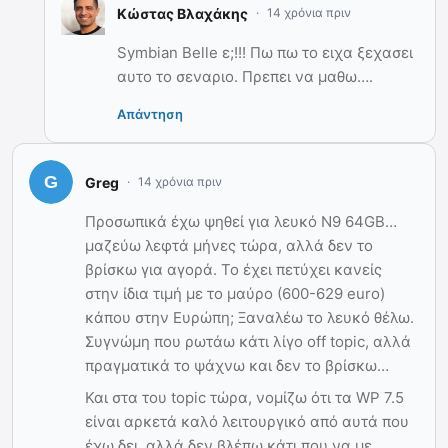
Κώστας Βλαχάκης
14 χρόνια πριν
Symbian Belle ε;!!! Πω πω το ειχα ξεχασει
αυτο το σεναριο. Πρεπει να μαθω….
Απάντηση
Greg
14 χρόνια πριν
Προσωπικά έχω ψηθεί για λευκό Ν9 64GB…
μαζεύω λεφτά μήνες τώρα, αλλά δεν το
βρίσκω για αγορά. Το έχει πετύχει κανείς
στην ίδια τιμή με το μαύρο (600-629 euro)
κάπου στην Ευρώπη; Ξαναλέω το λευκό θέλω.
Συγνώμη που ρωτάω κάτι λίγο off topic, αλλά
πραγματικά το ψάχνω και δεν το βρίσκω…
Και στα του topic τώρα, νομίζω ότι τα WP 7.5
είναι αρκετά καλό λειτουργικό από αυτά που
έχω δει, αλλά δεν βλέπω κάτι που να με