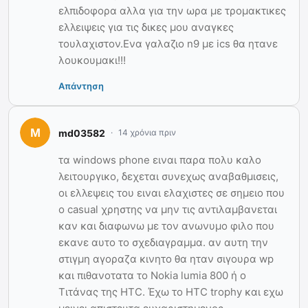
ελπιδοφορα αλλα για την ωρα με τρομακτικες
ελλειψεις για τις δικες μου αναγκες
τουλαχιστον.Ενα γαλαζιο n9 με ics θα ητανε
λουκουμακι!!!
Απάντηση
md03582
14 χρόνια πριν
τα windows phone ειναι παρα πολυ καλο
λειτουργικο, δεχεται συνεχως αναβαθμισεις,
οι ελλεψεις του ειναι ελαχιστες σε σημειο που
ο casual χρηστης να μην τις αντιλαμβανεται
καν και διαφωνω με τον ανωνυμο φιλο που
εκανε αυτο το σχεδιαγραμμα. αν αυτη την
στιγμη αγοραζα κινητο θα ηταν σιγουρα wp
και πιθανοτατα το Nokia lumia 800 ή ο
Τιτάνας της HTC. Έχω το HTC trophy και εχω