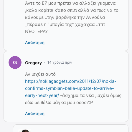
Άντε το E7 μου πρέπει να αλλάξει γκόμενα
,καλό κορίτσι κ’απο σπίτι αλλά να πως να το
κάνουμε ..την βαρέθηκε την Aννούλα
_πέρασε η “μπογία της” χαχαχαα ..τπτ
ΝΈΟΤΕΡΑ?
Απάντηση
Gregory
14 χρόνια πριν
Αν ισχύει αυτό
https://nokiagadgets.com/2011/12/07/nokia-
confirms-symbian-belle-update-to-arrive-
early-next-year/
-άσχημα τα νέα ,ισχύει όμως
εδω σε θέλω μάγκα μου οεοο?:P
Απάντηση