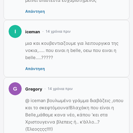
μεινει απιστευτα ευχαριστημενος
Απάντηση
iceman
14 χρόνια πριν
μια και κουβεντιαζουμε για λειτουργικα της
νοκια,….. που ειναι η belle, οεω που ειναι η
belle…..?????
Απάντηση
Gregory
14 χρόνια πριν
@ iceman βουλωμένο γράμμα διαβάζεις ,οπου
και το σκεφτόμουνα!Βλαχάκη που είναι η
Belle,μάθαμε κανα νέο, κάπου ‘κει στα
Χριστουγεννα βλεπεις ή.. κ’άλλο…?
(Έλεοςςςς!!!!)