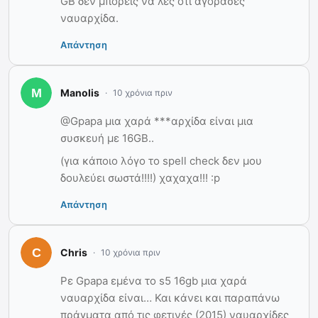
GB δεν μπορείς να λες ότι αγόρασες
ναυαρχίδα.
Απάντηση
Manolis
10 χρόνια πριν
@Gpapa μια χαρά ***αρχίδα είναι μια
συσκευή με 16GB..
(για κάποιο λόγο το spell check δεν μου
δουλεύει σωστά!!!!) χαχαχα!!! :p
Απάντηση
Chris
10 χρόνια πριν
Ρε Gpapa εμένα το s5 16gb μια χαρά
ναυαρχίδα είναι… Και κάνει και παραπάνω
πράγματα από τις φετινές (2015) ναυαρχίδες