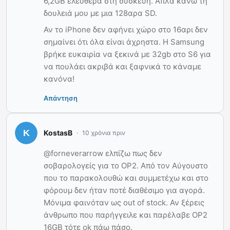
6,2GB ελεύθερα στη συσκευή. Απλά κάνω τη
δουλειά μου με μια 128αρα SD.
Αν το iPhone δεν αφήνει χώρο στο 16αρι δεν
σημαίνει ότι όλα είναι άχρηστα. Η Samsung
βρήκε ευκαιρία να ξεκινά με 32gb στο S6 για
να πουλάει ακριβά και ξαφνικά το κάναμε
κανόνα!
Απάντηση
KostasB
10 χρόνια πριν
@forneverarrow ελπίζω πως δεν
σοβαρολογείς για το OP2. Από τον Αύγουστο
που το παρακολουθώ και συμμετέχω και στο
φόρουμ δεν ήταν ποτέ διαθέσιμο για αγορά.
Μόνιμα φαινόταν ως out of stock. Αν ξέρεις
άνθρωπο που παρήγγειλε και παρέλαβε OP2
16GB τότε ok πάω πάσο.