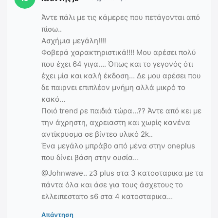
Άντε πάλι με τις κάμερες που πετάγονται από
πίσω..
Ασχήμια μεγάλη!!!!
Φοβερά χαρακτηριστικά!!!! Μου αρέσει πολύ
που έχει 64 γιγα…. Όπως και το γεγονός ότι
έχει μία και καλή έκδοση… Δε μου αρέσει που
δε παιρνει επιπλέον μνήμη αλλά μικρό το
κακό…
Ποιό trend ρε παιδιά τώρα…?? Άντε από κει με
την άχρηστη, αχρειαστη και χωρίς κανένα
αντίκρυσμα σε βίντεο υλικό 2k..
Ένα μεγάλο μπράβο από μένα στην oneplus
που δίνει βάση στην ουσία…
@Johnwave.. z3 plus στα 3 κατοσταρικα με τα
πάντα όλα και άσε για τους άσχετους το
ελλειπεστατο s6 στα 4 κατοσταρικα…
Απάντηση