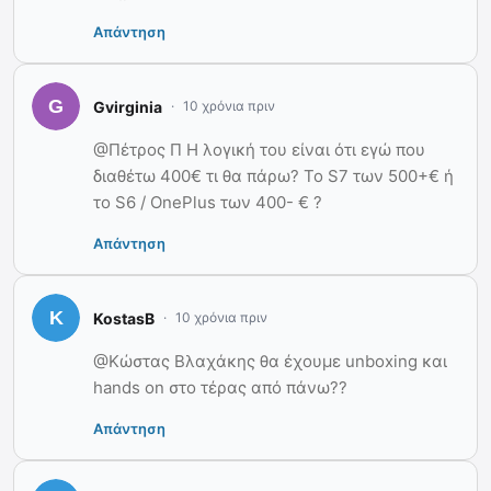
Απάντηση
Gvirginia
10 χρόνια πριν
@Πέτρος Π Η λογική του είναι ότι εγώ που
διαθέτω 400€ τι θα πάρω? Το S7 των 500+€ ή
το S6 / OnePlus των 400- € ?
Απάντηση
KostasB
10 χρόνια πριν
@Κώστας Βλαχάκης θα έχουμε unboxing και
hands on στο τέρας από πάνω??
Απάντηση