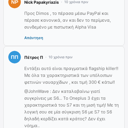
Nick Papakyriazis
10 χρόνια πριν
Προς Dimos , το πέρασα μέσω PayPal και
πέρασε κανονικά, αν και δεν το περίμενα,
συνδεμένο με πιστωτική Alpha Visa
Απάντηση
Πέτρος Π
10 χρόνια πριν
Εντάξει αυτό είναι πραγματικά flagship killer!!
Με όλα τα χαρακτηριστικά των υπόλοιπων
φετινών ναυαρχίδων , και τιμή 300 € κάτω!!
@JohnWave : Δεν καταλαβαίνω γιατί
συγκρίνεις με S6… To Oneplus 3 έχει τα
χαρακτηριστικά του S7 και τη μισή τιμή! Με τη
λογική σου σε μία σύγκριση S6 με S7 το S6
δηλαδή κερδίζει κατά κράτος? Δεν έχει
νόημα..