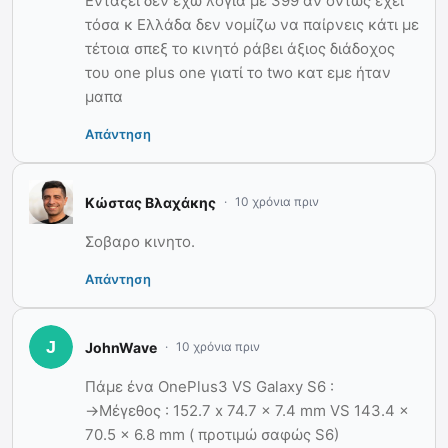
Εντάξει δεν έχω λόγια με 399 αν όντως έχει
τόσα κ Ελλάδα δεν νομίζω να παίρνεις κάτι με
τέτοια σπεξ το κινητό ράβει άξιος διάδοχος
του one plus one γιατί το two κατ εμε ήταν
μαπα
Απάντηση
Κώστας Βλαχάκης
10 χρόνια πριν
Σοβαρο κινητο.
Απάντηση
JohnWave
10 χρόνια πριν
Πάμε ένα OnePlus3 VS Galaxy S6 :
->Μέγεθος : 152.7 x 74.7 x 7.4 mm VS 143.4 x
70.5 x 6.8 mm ( προτιμώ σαφώς S6)