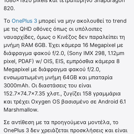
1080×1920 pixels και τετραπύρηνο Snapdragon
820.
Το
OnePlus 3
μπορεί να μην ακολουθεί το trend
με τις QHD οθόνες όπως οι υπόλοιπες
ναυαρχίδες, όμως ο Κινέζος δεν παραλείπει τη
μνήμη RAM 6GB. Έχει κάμερα 16 Megapixel με
διάφραγμα φακού f/2.0, (Sony IMX 298, 1.12μm
pixel, PDAF) w/ OIS, EIS, εμπρόσθια κάμερα 8
Megapixel με διάφραγμα φακού f/2.0,
ενσωματωμένη μνήμη 64GB και μπαταρία
3000mAh. Οι διαστάσεις του είναι
152.7×74.7×7.35 χλστ., ζυγίζει 158 γραμμάρια
και τρέχει Oxygen OS βασισμένο σε Android 6.1
Marshmallow.
Σε αντίθεση με τα προηγούμενα μοντέλα, το
OnePlus 3 δεν χρειάζεται προσκλήσεις και είναι