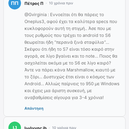
Πέτρος Π
10 χρόνια πριν
@Gvirginia : Εννοείται ότι θα πάρεις το
Oneplus3, αφού έχει τα καλύτερα specs που
κυκλοφορούν αυτή τη στιγμή.. Άσε που με
τους ρυθμούς που τρέχει το android το S6
θεωρείται ήδη “περσινά ξινά σταφύλια”…
Σκέψου ότι ήδη το S7 είναι τόσο καιρό στην
αγορά, σε λίγο βγαίνει και το note… Ποιος θα
ασχολείται ακόμα με το S6 σε λίγο καιρό?
Άντε να πάρει κάνα Marshmallow, κιαυτό με
το ζόρι… Δυστυχώς έτσι είναι ο κόσμος των
Android… Αλλιώς παίρνεις το 950 με Windows
και έχεις μια άριστη συσκευή, με
αναβαθμίσεις σίγουρα για 3-4 χρόνια!
Απάντηση
Ιωάννης jb
10 χρόνια πριν