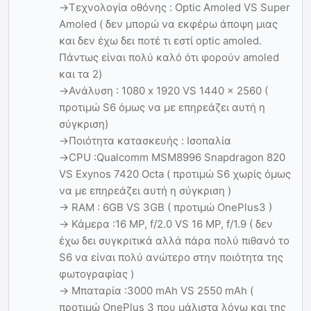
->Τεχνολογία οθόνης : Optic Amoled VS Super
Amoled ( δεν μπορώ να εκφέρω άποψη μιας
και δεν έχω δει ποτέ τι εστί optic amoled.
Πάντως είναι πολύ καλό ότι φορούν amoled
και τα 2)
->Ανάλυση : 1080 x 1920 VS 1440 x 2560 (
προτιμώ S6 όμως να με επηρεάζει αυτή η
σύγκριση)
->Ποιότητα κατασκευής : Ισοπαλία
->CPU :Qualcomm MSM8996 Snapdragon 820
VS Exynos 7420 Octa ( προτιμώ S6 χωρίς όμως
να με επηρεάζει αυτή η σύγκριση )
-> RAM : 6GB VS 3GB ( προτιμώ OnePlus3 )
-> Κάμερα :16 MP, f/2.0 VS 16 MP, f/1.9 ( δεν
έχω δει συγκριτικά αλλά πάρα πολύ πιθανό το
S6 να είναι πολύ ανώτερο στην ποιότητα της
φωτογραφίας )
-> Μπαταρία :3000 mAh VS 2550 mAh (
προτιμώ ΟnePlus 3 που μάλιστα λόγω και της