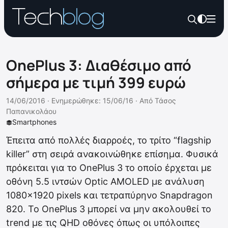
OnePlus 3: Διαθέσιμο από
σήμερα με τιμή 399 ευρώ
14/06/2016 ·
Ενημερώθηκε: 15/06/16
·
Από
Τάσος
Παπανικολάου
Smartphones
Έπειτα από πολλές διαρροές, το τρίτο “flagship
killer” στη σειρά ανακοινώθηκε επίσημα. Φυσικά
πρόκειται για το OnePlus 3 το οποίο έρχεται με
οθόνη 5.5 ιντσών Optic AMOLED με ανάλυση
1080×1920 pixels και τετραπύρηνο Snapdragon
820. Το OnePlus 3 μπορεί να μην ακολουθεί το
trend με τις QHD οθόνες όπως οι υπόλοιπες