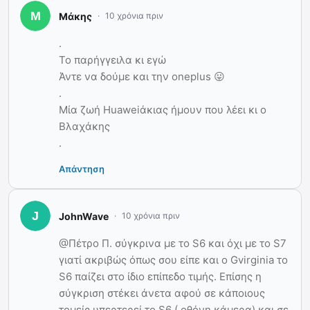
Μάκης
10 χρόνια πριν
.
Το παρήγγειλα κι εγώ
Άντε να δούμε και την oneplus 😛
.
Μία ζωή Huaweiάκιας ήμουν που λέει κι ο
Βλαχάκης
.
Απάντηση
JohnWave
10 χρόνια πριν
@Πέτρο Π. σύγκρινα με το S6 και όχι με το S7
γιατί ακριβώς όπως σου είπε και o Gvirginia το
S6 παίζει στο ίδιο επίπεδο τιμής. Eπίσης η
σύγκριση στέκει άνετα αφού σε κάποιους
τομείς υπερτερεί το S6 ( oθόνη,κάμερα) και σε