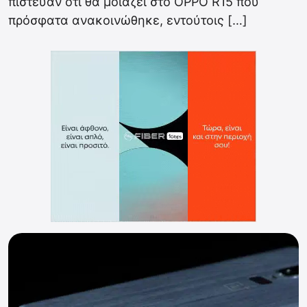
πίστευαν ότι θα μοιάζει στο OPPO R15 που
πρόσφατα ανακοινώθηκε, εντούτοις […]