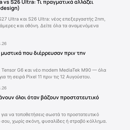
a vs S26 Ultra: Τι πραγματικά αλλάζει
ο design)
S27 Ultra και S26 Ultra: νέος επεξεργαστής 2nm,
 κάμερες και οθόνη. Δείτε όλα τα αναμενόμενα
8.26
τα μυστικά που διέρρευσαν πριν την
, Tensor G6 και νέο modem MediaTek M90 — όλα
ια τη σειρά Pixel 11 πριν τις 12 Αυγούστου.
8.26
άνουν όλοι όταν βάζουν προστατευτικό
 για να τοποθετήσεις σωστά το προστατευτικό
ό σου, χωρίς σκόνη, φυσαλίδες ή στραβό κόλλημα.