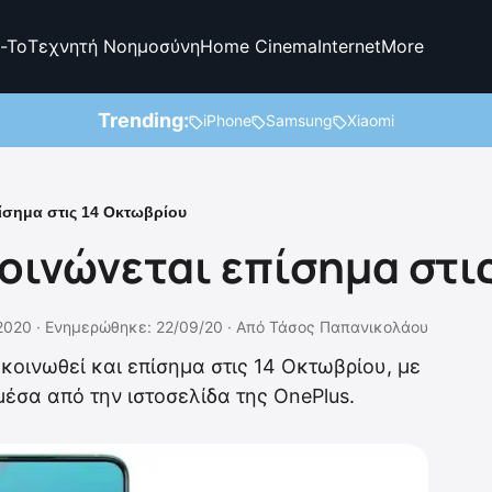
-To
Τεχνητή Νοημοσύνη
Home Cinema
Internet
More
Trending:
iPhone
Samsung
Xiaomi
ίσημα στις 14 Οκτωβρίου
κοινώνεται επίσημα στι
2020 ·
Ενημερώθηκε: 22/09/20
·
Από
Τάσος Παπανικολάου
κοινωθεί και επίσημα στις 14 Οκτωβρίου, με
έσα από την ιστοσελίδα της OnePlus.