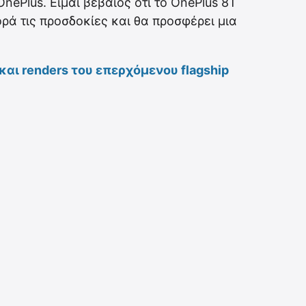
ePlus. Είμαι βέβαιος ότι το OnePlus 8T
ρά τις προσδοκίες και θα προσφέρει μια
αι renders του επερχόμενου flagship