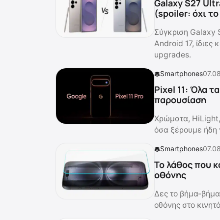
Galaxy S27 Ultr
(spoiler: όχι τ
Σύγκριση Galaxy 
Android 17, ίδιες
upgrades.
Smartphones
07.0
Pixel 11: Όλα 
παρουσίαση
Χρώματα, HiLight
όσα ξέρουμε ήδη γ
Smartphones
07.0
Το λάθος που κ
οθόνης
Δες το βήμα-βήμα
οθόνης στο κινητ