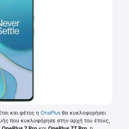
έτσι και φέτος η
OnePlus
θα κυκλοφορήσει
υής που κυκλοφόρησε στην αρχή του έτους,
α
OnePlus 7 Pro
και
OnePlus 7T Pro
, η