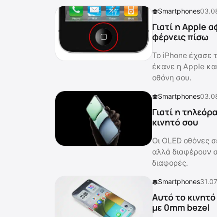
Smartphones
03.0
Γιατί η Apple 
φέρνεις πίσω
Το iPhone έχασε τ
έκανε η Apple και
οθόνη σου.
Smartphones
03.0
Γιατί η τηλεόρ
κινητό σου
Οι OLED οθόνες σε
αλλά διαφέρουν σε
διαφορές.
Smartphones
31.07
Αυτό το κινητό
με 0mm bezel