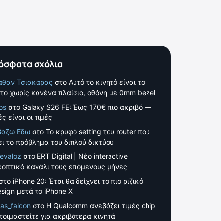
όσφατα σχόλια
αθαν Τσιακαρας
στο
Αυτό το κινητό είναι το
το χωρίς κανένα πλαίσιο, οθόνη με 0mm bezel
os
στο
Galaxy S26 FE: Έως 170€ πιο ακριβό —
ς είναι οι τιμές
βαζω Εδω
στο
Το κρυφό setting του router που
ει το πρόβλημα του διπλού δικτύου
evaloz
στο
ERT Digital | Νέο interactive
εοπτικό κανάλι τους επόμενους μήνες
στο
iPhone 20: Έτσι θα δείχνει το πιο ριζικό
esign μετά το iPhone X
tas_falcon
στο
Η Qualcomm ανεβάζει τιμές chip
τοιμαστείτε για ακριβότερα κινητά