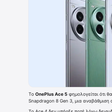
Το
OnePlus Ace 5
φημολογείται ότι θα
Snapdragon 8 Gen 3, μια αναβάθμιση α
Το Ace 4 δεν υπήρξε ποτέ λόγω δεισυ