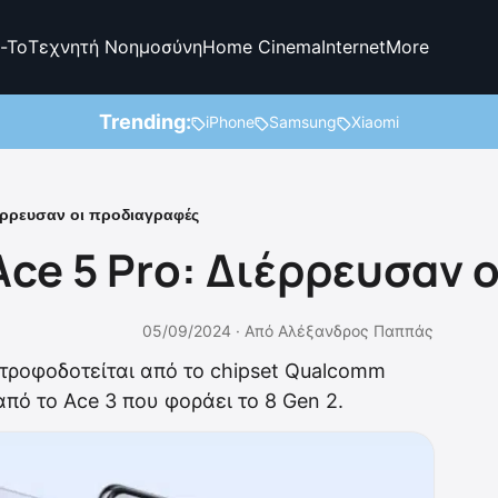
-To
Τεχνητή Νοημοσύνη
Home Cinema
Internet
More
Trending:
iPhone
Samsung
Xiaomi
ιέρρευσαν οι προδιαγραφές
Ace 5 Pro: Διέρρευσαν
05/09/2024 ·
Από
Αλέξανδρος Παππάς
 τροφοδοτείται από το chipset Qualcomm
πό το Ace 3 που φοράει το 8 Gen 2.