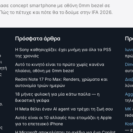
ασε concept smartphone με οθόνη 0mm bezel σε
 Πώς το πέτυχε και πότε θα το δούμε στην IFA 2026.
Πρόσφατα άρθρα
Πρ
Η Sony καθησυχάζει: έχει μνήμη για όλα τα PS5
Ιων
ο
της χρονιάς
πρώ
ι
Αυτό το κινητό είναι το πρώτο χωρίς κανένα
Dim
νητή
πλαίσιο, οθόνη με 0mm bezel
αυτέ
ς
Redmi Note 17 Pro Max: Renders, χρώματα και
Δια
αυτονομία τριών ημερών
λύν
18 μήνες φυλακή για μία κάτω παύλα — η
Agg
δικαστική γκάφα
τηλ
α.
Η Meta θέλει έναν AI agent να τρέχει τη ζωή σου
MK
red
Αυτές είναι οι 10 αλλαγές που ετοιμάζει η Apple
για το επετειακό iPhone
Kos
ές
— ε
Η Microsoft αποκαλύπτει το σχέδιο για ένα Copilot