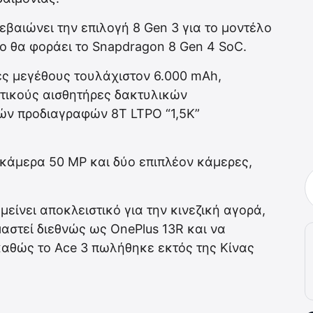
ιβεβαιώνει την επιλογή 8 Gen 3 για το μοντέλο
Pro θα φoράει το Snapdragon 8 Gen 4 SoC.
ες μεγέθους τουλάχιστον 6.000 mAh,
πτικούς αισθητήρες δακτυλικών
ν προδιαγραφών 8T LTPO “1,5K”
 κάμερα 50 MP και δύο επιπλέον κάμερες,
μείνει αποκλειστικό για την κινεζική αγορά,
μαστεί διεθνώς ως OnePlus 13R και να
 καθώς το Ace 3 πωλήθηκε εκτός της Κίνας