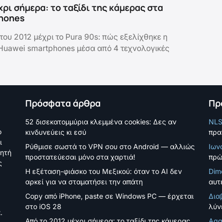
χρι σήμερα: το ταξίδι της κάμερας στα
hones
του 2012 μέχρι το Pura 90s: πώς εξελίχθηκε η
uawei smartphones μέσα από 4 τεχνολογικές
Πρόσφατα άρθρα
Πρ
52 δισεκατομμύρια κλεμμένα cookies: Δες αν
NL
ο
κινδυνεύεις κι εσύ
πρα
ι
Ρύθμισε σωστά το VPN σου στο Android — αλλιώς
Ιων
νητή
προστατεύεσαι μόνο στα χαρτιά!
πρώ
ς
Η εξέταση-φιάσκο του Μεξικού: όταν το AI δεν
Dim
αρκεί για να σταματήσει την απάτη
αυτέ
Copy από iPhone, paste σε Windows PC — έρχεται
Δια
στο iOS 28
λύν
.
Από το 2012 μέχρι σήμερα: το ταξίδι της κάμερας
Agg