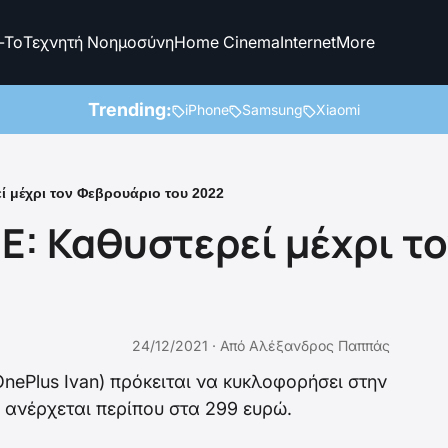
-To
Τεχνητή Νοημοσύνη
Home Cinema
Internet
More
Trending:
iPhone
Samsung
Xiaomi
ί μέχρι τον Φεβρουάριο του 2022
CE: Καθυστερεί μέχρι τ
24/12/2021 ·
Από
Αλέξανδρος Παππάς
nePlus Ivan) πρόκειται να κυκλοφορήσει στην
να ανέρχεται περίπου στα 299 ευρώ.