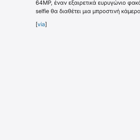
64MP, έναν εξαιρετικά ευρυγώνιο φακ
selfie θα διαθέτει μια μπροστινή κάμε
[
via
]