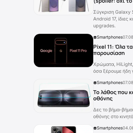
(spoiler: όχι τ
Σύγκριση Galaxy S
Android 17, ίδιες
upgrades.
Smartphones
07.0
Pixel 11: Όλα 
παρουσίαση
Χρώματα, HiLight
όσα ξέρουμε ήδη γι
Smartphones
07.0
Το λάθος που κ
οθόνης
Δες το βήμα-βήμα
οθόνης στο κινητ
Smartphones
04.0