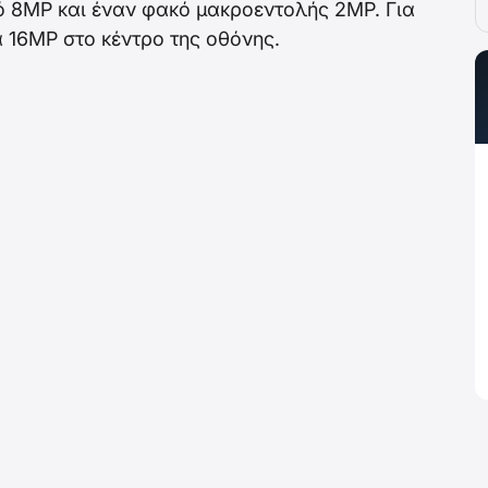
ό 8MP και έναν φακό μακροεντολής 2MP. Για
ρα 16MP στο κέντρο της οθόνης.