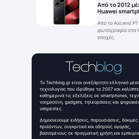
Από το 2012 μέ
Huawei smartp
Από το Ascend P1 
φωτογραφία στα H
εποχές.
Το Techblog.gr είναι ανεξάρτητο ελληνικό μέσ
τεχνολογίας που ιδρύθηκε το 2007 και καλύπτε
καθημερινά τις εξελίξεις σε smartphones, τεχ
νοημοσύνη, gadgets, τηλεοράσεις και ψηφιακέ
υπηρεσίες.
Δημοσιεύουμε ειδήσεις, παρουσιάσεις, δοκιμές
προϊόντων, συγκριτικά και οδηγούς αγοράς,
βασισμένους σε πραγματική χρήση και εμπειρία