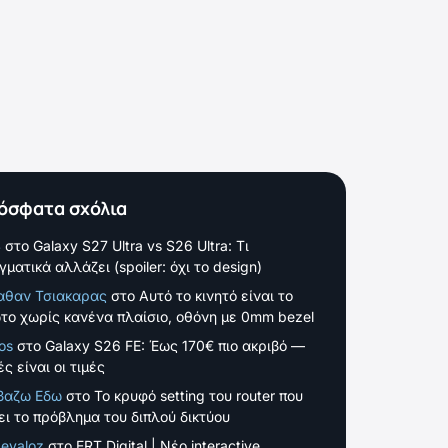
όσφατα σχόλια
S
στο
Galaxy S27 Ultra vs S26 Ultra: Τι
γματικά αλλάζει (spoiler: όχι το design)
αθαν Τσιακαρας
στο
Αυτό το κινητό είναι το
το χωρίς κανένα πλαίσιο, οθόνη με 0mm bezel
os
στο
Galaxy S26 FE: Έως 170€ πιο ακριβό —
ς είναι οι τιμές
βαζω Εδω
στο
Το κρυφό setting του router που
ει το πρόβλημα του διπλού δικτύου
evaloz
στο
ERT Digital | Νέο interactive