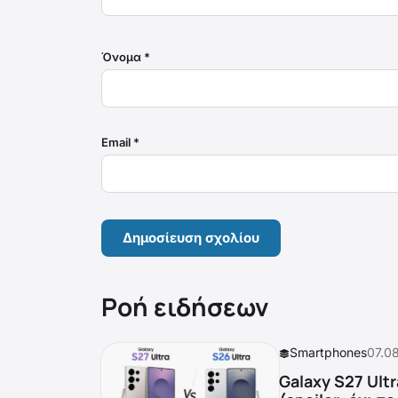
Όνομα
*
Email
*
Ροή ειδήσεων
Smartphones
07.0
Galaxy S27 Ultr