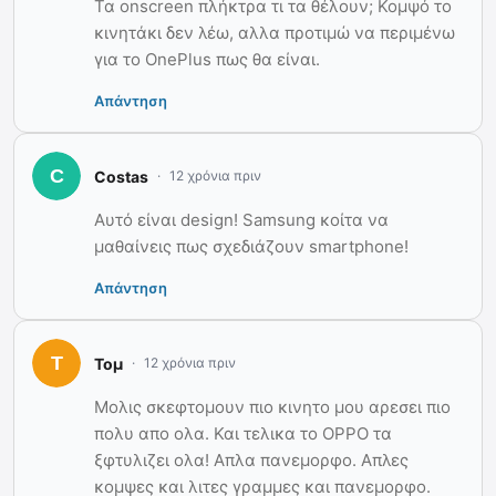
Τα onscreen πλήκτρα τι τα θέλουν; Κομψό το
κινητάκι δεν λέω, αλλα προτιμώ να περιμένω
για το OnePlus πως θα είναι.
Απάντηση
Costas
12 χρόνια πριν
Αυτό είναι design! Samsung κοίτα να
μαθαίνεις πως σχεδιάζουν smartphone!
Απάντηση
Τομ
12 χρόνια πριν
Μολις σκεφτομουν πιο κινητο μου αρεσει πιο
πολυ απο ολα. Και τελικα το OPPO τα
ξφτυλιζει ολα! Απλα πανεμορφο. Απλες
κομψες και λιτες γραμμες και πανεμορφο.