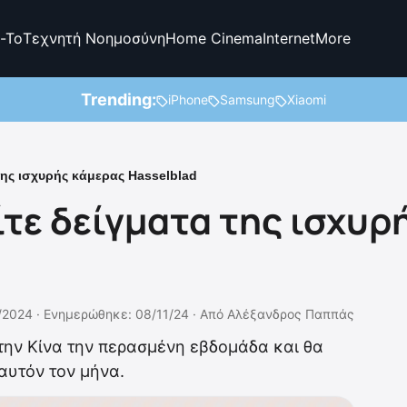
-To
Τεχνητή Νοημοσύνη
Home Cinema
Internet
More
Trending:
iPhone
Samsung
Xiaomi
της ισχυρής κάμερας Hasselblad
ίτε δείγματα της ισχυρ
/2024 ·
Ενημερώθηκε: 08/11/24
·
Από
Αλέξανδρος Παππάς
την Κίνα την περασμένη εβδομάδα και θα
υτόν τον μήνα.