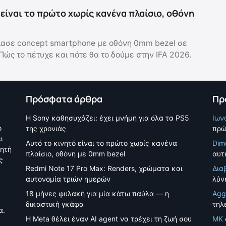
 είναι το πρώτο χωρίς κανένα πλαίσιο, οθόνη
ασε concept smartphone με οθόνη 0mm bezel σε
 Πώς το πέτυχε και πότε θα το δούμε στην IFA 2026.
Πρόσφατα άρθρα
Πρ
Η Sony καθησυχάζει: έχει μνήμη για όλα τα PS5
Ιων
ο
της χρονιάς
πρώ
ι
Αυτό το κινητό είναι το πρώτο χωρίς κανένα
Dim
νητή
πλαίσιο, οθόνη με 0mm bezel
αυτέ
ς
Redmi Note 17 Pro Max: Renders, χρώματα και
Δια
αυτονομία τριών ημερών
λύν
18 μήνες φυλακή για μία κάτω παύλα — η
Agg
δικαστική γκάφα
τηλ
α.
Η Meta θέλει έναν AI agent να τρέχει τη ζωή σου
MK