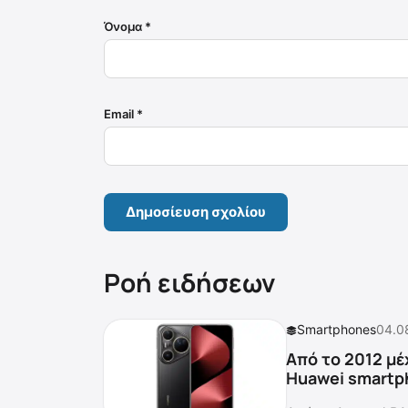
Όνομα
*
Email
*
Ροή ειδήσεων
Smartphones
04.0
Από το 2012 μέ
Huawei smartp