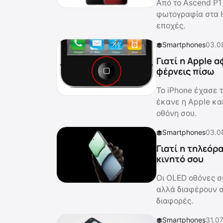
Από το Ascend P1 
φωτογραφία στα 
εποχές.
Smartphones
03.0
Γιατί η Apple 
φέρνεις πίσω
Το iPhone έχασε τ
έκανε η Apple και
οθόνη σου.
Smartphones
03.0
Γιατί η τηλεόρ
κινητό σου
Οι OLED οθόνες σε
αλλά διαφέρουν σε
διαφορές.
Smartphones
31.07