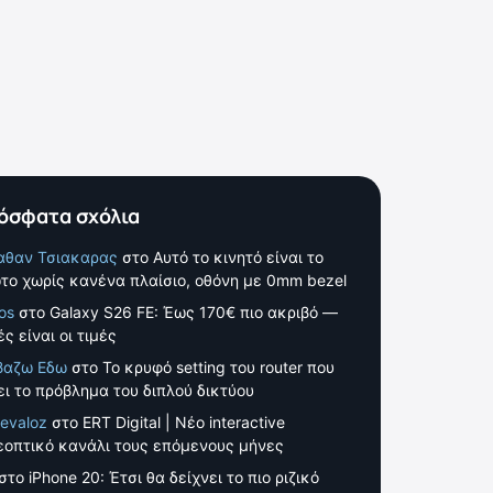
όσφατα σχόλια
αθαν Τσιακαρας
στο
Αυτό το κινητό είναι το
το χωρίς κανένα πλαίσιο, οθόνη με 0mm bezel
os
στο
Galaxy S26 FE: Έως 170€ πιο ακριβό —
ς είναι οι τιμές
βαζω Εδω
στο
Το κρυφό setting του router που
ει το πρόβλημα του διπλού δικτύου
evaloz
στο
ERT Digital | Νέο interactive
εοπτικό κανάλι τους επόμενους μήνες
στο
iPhone 20: Έτσι θα δείχνει το πιο ριζικό