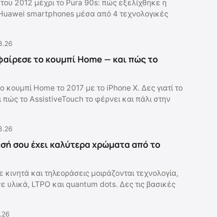
του 2012 μέχρι το Pura 90s: πώς εξελίχθηκε η
Huawei smartphones μέσα από 4 τεχνολογικές
8.26
αφαίρεσε το κουμπί Home — και πώς το
ο κουμπί Home το 2017 με το iPhone X. Δες γιατί το
 πώς το AssistiveTouch το φέρνει και πάλι στην
8.26
ασή σου έχει καλύτερα χρώματα από το
 κινητά και τηλεοράσεις μοιράζονται τεχνολογία,
 υλικά, LTPO και quantum dots. Δες τις βασικές
.26