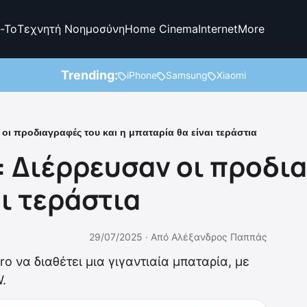
-To
Τεχνητή Νοημοσύνη
Home Cinema
Internet
More
Trending:
iPhone
Samsung
Xiaomi
οι προδιαγραφές του και η μπαταρία θα είναι τεράστια
: Διέρρευσαν οι προδια
ι τεράστια
29/07/2025 ·
Από
Αλέξανδρος Παππάς
o να διαθέτει μια γιγαντιαία μπαταρία, με
.