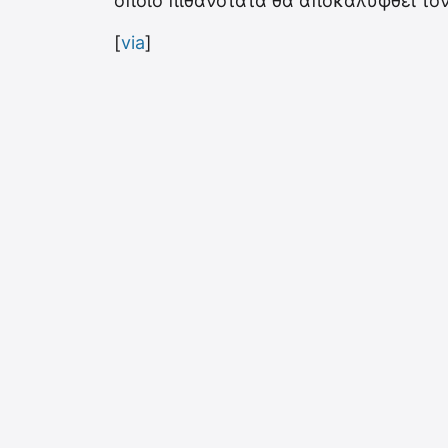
οποίο πιθανότατα θα αποκαλυφθεί τον
[
via
]