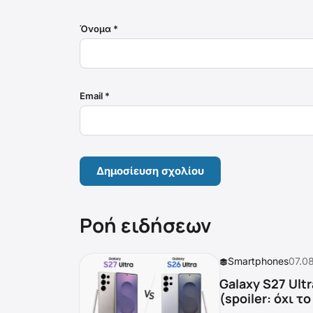
Όνομα
*
Email
*
Ροή ειδήσεων
Smartphones
07.0
Galaxy S27 Ultr
(spoiler: όχι τ