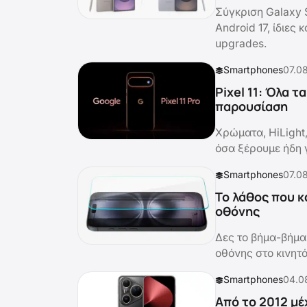
Σύγκριση Galaxy S
Android 17, ίδιες
upgrades.
Smartphones
07.0
Pixel 11: Όλα 
παρουσίαση
Χρώματα, HiLight
όσα ξέρουμε ήδη γι
Smartphones
07.0
Το λάθος που κ
οθόνης
Δες το βήμα-βήμα
οθόνης στο κινητ
Smartphones
04.0
Από το 2012 μέ