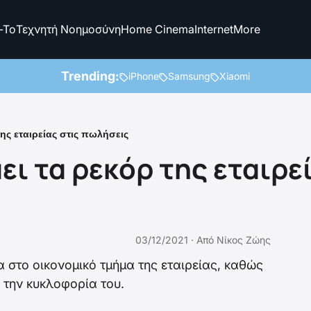
-To
Τεχνητή Νοημοσύνη
Home Cinema
Internet
More
Trending:
iPhone
Samsung
Xiaomi
ης εταιρείας στις πωλήσεις
ι τα ρεκόρ της εταιρεί
03/12/2021 ·
Από
Νίκος Ζώης
στο οικονομικό τμήμα της εταιρείας, καθώς
 την κυκλοφορία του.