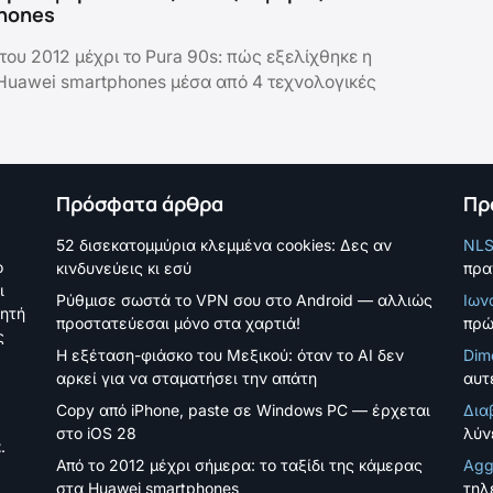
hones
του 2012 μέχρι το Pura 90s: πώς εξελίχθηκε η
uawei smartphones μέσα από 4 τεχνολογικές
Πρόσφατα άρθρα
Πρ
52 δισεκατομμύρια κλεμμένα cookies: Δες αν
NL
ο
κινδυνεύεις κι εσύ
πρα
ι
Ρύθμισε σωστά το VPN σου στο Android — αλλιώς
Ιων
νητή
προστατεύεσαι μόνο στα χαρτιά!
πρώ
ς
Η εξέταση-φιάσκο του Μεξικού: όταν το AI δεν
Dim
αρκεί για να σταματήσει την απάτη
αυτέ
Copy από iPhone, paste σε Windows PC — έρχεται
Δια
στο iOS 28
λύν
.
Από το 2012 μέχρι σήμερα: το ταξίδι της κάμερας
Agg
στα Huawei smartphones
τηλ