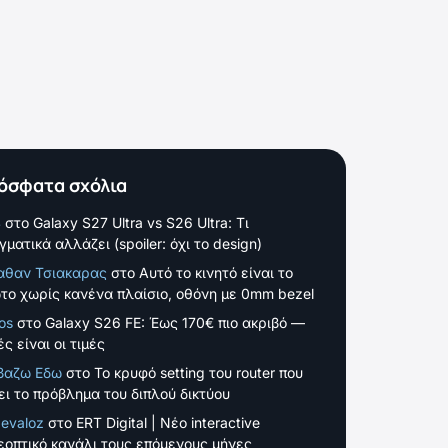
όσφατα σχόλια
S
στο
Galaxy S27 Ultra vs S26 Ultra: Τι
γματικά αλλάζει (spoiler: όχι το design)
αθαν Τσιακαρας
στο
Αυτό το κινητό είναι το
το χωρίς κανένα πλαίσιο, οθόνη με 0mm bezel
os
στο
Galaxy S26 FE: Έως 170€ πιο ακριβό —
ς είναι οι τιμές
βαζω Εδω
στο
Το κρυφό setting του router που
ει το πρόβλημα του διπλού δικτύου
evaloz
στο
ERT Digital | Νέο interactive
εοπτικό κανάλι τους επόμενους μήνες