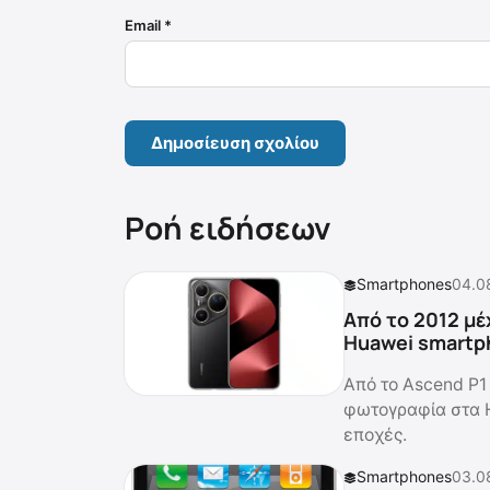
Email
*
Ροή ειδήσεων
Smartphones
04.0
Από το 2012 μέ
Huawei smartp
Από το Ascend P1 
φωτογραφία στα 
εποχές.
Smartphones
03.0