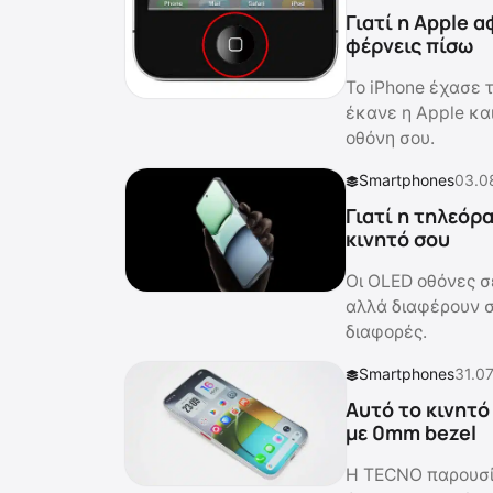
Γιατί η Apple 
φέρνεις πίσω
Το iPhone έχασε τ
έκανε η Apple και
οθόνη σου.
Smartphones
03.0
Γιατί η τηλεόρ
κινητό σου
Οι OLED οθόνες σε
αλλά διαφέρουν σε
διαφορές.
Smartphones
31.07
Αυτό το κινητό
με 0mm bezel
Η TECNO παρουσί