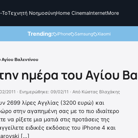
-To
Τεχνητή Νοημοσύνη
Home Cinema
Internet
More
Trending:
iPhone
Samsung
Xiaomi
υ Αγίου Βαλεντίνου
 την ημέρα του Αγίου Β
02/2011 ·
Ενημερώθηκε: 09/02/11
·
Από
Κώστας Βλαχάκης
υν 2699 λίρες Αγγλίας (3200 ευρώ) και
ώρο στην αγαπημένη σας με το πιο ιδιαίτερο
ε να ρίξετε μια ματιά στις προτάσεις της
γγείλετε ειδικές εκδόσεις του iPhone 4 και
rovski […]