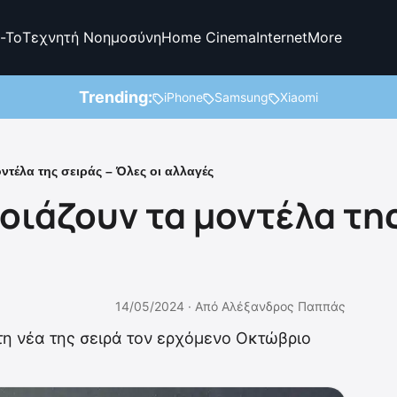
-To
Τεχνητή Νοημοσύνη
Home Cinema
Internet
More
Trending:
iPhone
Samsung
Xiaomi
οντέλα της σειράς – Όλες οι αλλαγές
 μοιάζουν τα μοντέλα τη
14/05/2024 ·
Από
Αλέξανδρος Παππάς
τη νέα της σειρά τον ερχόμενο Οκτώβριο