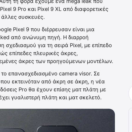
 Αυτή τη φορά έχουμε ένα mega leak που
ixel 9 Pro και Pixel 9 XL από διαφορετικές
ε άλλες συσκευές.
gle Pixel 9 που διέρρευσαν είναι μια
tked από ανώνυμη πηγή. Η διαρροή
σχεδιασμού για τη σειρά Pixel, με επίπεδο
λώς επίπεδες πλευρικές άκρες,
λεμένες άκρες των προηγούμενων μοντέλων.
 το επανασχεδιασμένο camera visor. Σε
, όπου εκτεινόταν από άκρη σε άκρη, η νέα
κδόσεις Pro θα έχουν επίσης ματ πλάτη με
 έχει γυαλιστερή πλάτη και ματ σκελετό.