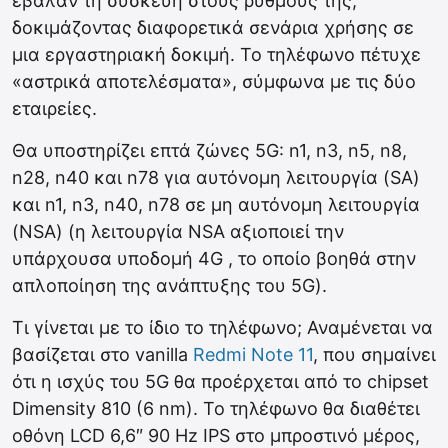
έβαλαν τη συσκευή στους ρυθμούς της,
δοκιμάζοντας διαφορετικά σενάρια χρήσης σε
μια εργαστηριακή δοκιμή. Το τηλέφωνο πέτυχε
«αστρικά αποτελέσματα», σύμφωνα με τις δύο
εταιρείες.
Θα υποστηρίζει επτά ζώνες 5G: n1, n3, n5, n8,
n28, n40 και n78 για αυτόνομη λειτουργία (SA)
και n1, n3, n40, n78 σε μη αυτόνομη λειτουργία
(NSA) (η λειτουργία NSA αξιοποιεί την
υπάρχουσα υποδομή 4G , το οποίο βοηθά στην
απλοποίηση της ανάπτυξης του 5G).
Τι γίνεται με το ίδιο το τηλέφωνο; Αναμένεται να
βασίζεται στο vanilla
Redmi Note 11
, που σημαίνει
ότι η ισχύς του 5G θα προέρχεται από το chipset
Dimensity 810 (6 nm). Το τηλέφωνο θα διαθέτει
οθόνη LCD 6,6″ 90 Hz IPS στο μπροστινό μέρος,