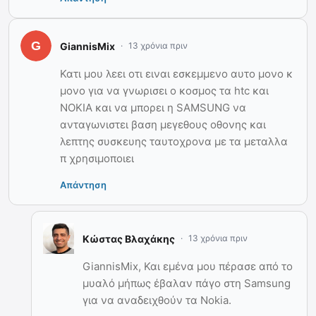
GiannisMix
13 χρόνια πριν
Κατι μου λεει οτι ειναι εσκεμμενο αυτο μονο κ
μονο για να γνωρισει ο κοσμος τα htc και
ΝΟΚΙΑ και να μπορει η SAMSUNG να
ανταγωνιστει βαση μεγεθους οθονης και
λεπτης συσκευης ταυτοχρονα με τα μεταλλα
π χρησιμοποιει
Απάντηση
Κώστας Βλαχάκης
13 χρόνια πριν
GiannisMix, Και εμένα μου πέρασε από το
μυαλό μήπως έβαλαν πάγο στη Samsung
για να αναδειχθούν τα Nokia.