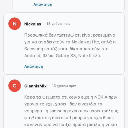
Απάντηση
Nickolas
13 χρόνια πριν
Προσωπικά δεν πιστεύω οτι είναι εσκεμμένο
για να αναδειχτούν τα Nokia και Htc, απλά η
Samsung εστιάζει και δίκαια πιστεύω στο
Android, βλέπε Galaxy S3, Note II κλπ.
Απάντηση
GiannisMix
13 χρόνια πριν
Κακα τα ψεμματα οτι κοινο ειχε η ΝΟΚΙΑ πριν
χρονια το εχει χασει . δεν ειναι ιδια τα
νουμερα . η samsung εχει αποκτεισει τρελους
φαν! οποτε η microsoft μπορει να εχει θεσει
κανεναν ορο να παιξει πρωτα μπαλα η νοκια