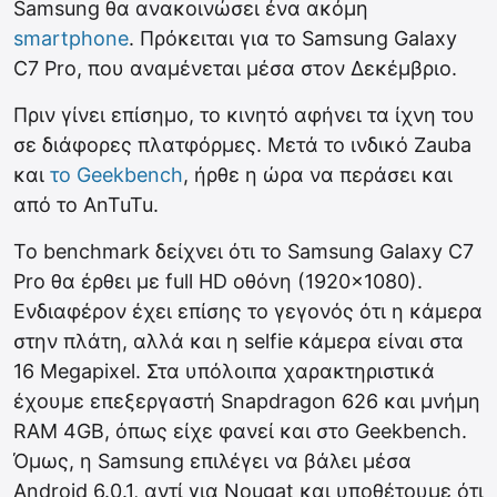
Samsung θα ανακοινώσει ένα ακόμη
smartphone
. Πρόκειται για το Samsung Galaxy
C7 Pro, που αναμένεται μέσα στον Δεκέμβριο.
Πριν γίνει επίσημο, το κινητό αφήνει τα ίχνη του
σε διάφορες πλατφόρμες. Μετά το ινδικό Zauba
και
το Geekbench
, ήρθε η ώρα να περάσει και
από το AnTuTu.
Το benchmark δείχνει ότι το Samsung Galaxy C7
Pro θα έρθει με full HD οθόνη (1920×1080).
Ενδιαφέρον έχει επίσης το γεγονός ότι η κάμερα
στην πλάτη, αλλά και η selfie κάμερα είναι στα
16 Megapixel. Στα υπόλοιπα χαρακτηριστικά
έχουμε επεξεργαστή Snapdragon 626 και μνήμη
RAM 4GB, όπως είχε φανεί και στο Geekbench.
Όμως, η Samsung επιλέγει να βάλει μέσα
Android 6.0.1, αντί για Nougat και υποθέτουμε ότι