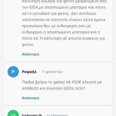
καλυτερη καμερα για φετος βραβευμενη απο
την EISA,με αποσπωμενη μπαταρια και micro
sd το μοναδικο για φετος. Δεν αντιλεγω
υπολοιπεται σε ποιοτητα υλικων αλλα εμενα
προσωπικα δεν με ενδιαφερει οσο με
ενδιαφερει η αποσπωμενη μπαταρια και η
micro sd. Η καλυτερη all around συσκευη για
φετος.
Απάντηση
Ραφαήλ
11 χρόνια πριν
Παιδιά βρήκα το galaxy s6 450€ κλειστό με
απόδειξη και εγγύηση αξίζει λέτε?
Απάντηση
Ιωάννης jb
11 χρόνια πριν