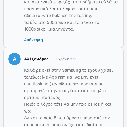
και στα λεπτά τώρα,όχι τα αισθήματα αλλά τα
πραγματικά λεπτά,λεφτά…αυτά που
αδειάζουν το balance της τσέπης.
τα δύο στο 500άρικο και το άλλο στο
1000άρικο….καληνύχτα.
Απάντηση
Αλέξανδρος
11 χρόνια πριν
Καλά ρε εκεί στην Samsung το έχουν χάσει
τελείως; Με 4gb ram και να μην έχει
multitasking ( αν είδατε δεν κρατάει τις
εφαρμογές στην ram γι΄αυτό και το g4 το
έφτασε στο τέλος );
Ποιός ο λόγος τότε να μην πας σε ios ή και
wp;
Αν και το note 5 μου άρεσε ( πέρα από την
αποσπώμενη που δεν έχω και ιδιαίτερο