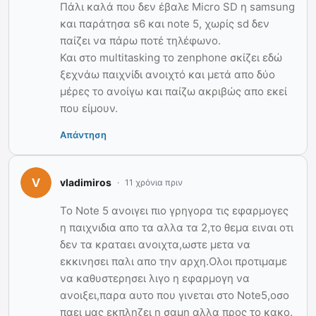
Πάλι καλά που δεν έβαλε Micro SD η samsung
και παράτησα s6 και note 5, χωρίς sd δεν
παίζει να πάρω ποτέ τηλέφωνο.
Και στο multitasking το zenphone σκίζει εδώ
ξεχνάω παιχνίδι ανοιχτό και μετά απο δύο
μέρες το ανοίγω και παίζω ακριβώς απο εκεί
που είμουν.
Απάντηση
vladimiros
11 χρόνια πριν
Το Νote 5 ανοιγει πιο γρηγορα τις εφαρμογες
η παιχνιδια απο τα αλλα τα 2,το θεμα ειναι οτι
δεν τα κραταει ανοιχτα,ωστε μετα να
εκκινησει παλι απο την αρχη.Ολοι προτιμαμε
να καθυστερησει λιγο η εφαρμογη να
ανοιξει,παρα αυτο που γινεται στο Note5,οσο
παει μας εκπληζει η σαμη αλλα προς το κακο.