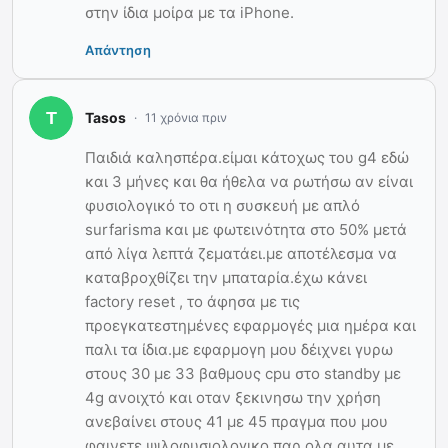
στην ίδια μοίρα με τα iPhone.
Απάντηση
Tasos
11 χρόνια πριν
Παιδιά καλησπέρα.είμαι κάτοχως του g4 εδώ
και 3 μήνες και θα ήθελα να ρωτήσω αν είναι
φυσιολογικό το οτι η συσκευή με απλό
surfarisma και με φωτεινότητα στο 50% μετά
από λίγα λεπτά ζεματάει.με αποτέλεσμα να
καταβροχθίζει την μπαταρία.έχω κάνει
factory reset , το άφησα με τις
προεγκατεστημένες εφαρμογές μια ημέρα και
παλι τα ίδια.με εφαρμογη μου δέιχνει γυρω
στους 30 με 33 βαθμους cpu στο standby με
4g ανοιχτό και οταν ξεκινησω την χρήση
ανεβαίνει στους 41 με 45 πραγμα που μου
φαινετε ψιλοφυσιολογικο.παρ ολα αυτα με