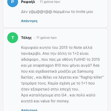
Ραφαήλ
11 χρόνια πριν
Δεν γ@μ@@τ@@.περιμένω το invite μου
Απάντηση
Τέλης
11 χρόνια πριν
Κορυφαίο κινητο του 2015 το Note αλλά
πανάκριβο. Απο την άλλη το 1+2 είναι
αδιάφορο , που πας με οθόνη FullHD το 2015
και με snapdragon 810 που ψήνει αυγά? Άσε
που και σχεδιαστικά μοιάζει με Samsung
διετίας , και θέλει να λέγεται και “flaghip killer”
τρομάρα τους. Καμία σχέση με το 1+1 που
ήταν εξαιρετικό στην εποχή του.
Άρα καταλήγουμε στο G4 . και πολύ καλό
κινητό και value for money.
Απάντηση