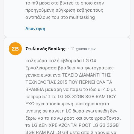
το m9 μεσα στο βίντεο το οποιο στην
προηγούμενη σύγκριση εσβησε τους
αντιπάλους του στο multitasking
Απάντηση
Στυλιανός Βασίλης
11 χρόνια πριν
καλημέρα καλή εβδομάδα LG G4
Εργαλειαρααα βραβεια για φωτογραφιες
γενικα ειναι ενα ΤΕΛΕΙΟ ΔΙΑΜΑΝΤΙ ΤΗΣ
ΤΕΧΝΟΛΟΓΙΑΣ 2015 ΠΟΥ ΠΕΡΝΕΙ ΟΛΑ ΤΑ
ΒΡΑΒΕΙΑ μακαρη να παρει το ιδιο ui 4.0 με
lollipop 5.1.1 το LG G3 32GB 3GB RAM ΠΟΥ
ΕΧΩ εχει αποσπωμενη μπαταρια καρτα
μνημης σε κανει η LG δωρα εγω επειδη δεν
ξερω να τα κανω ροοτ και ουτε χρειαζονται
τα LG ΔΕΝ ΧΡΕΙΑΖΟΝΤΑΙ ΡΟΟΤ LG G3 32GB
3GB RAM KAI LG G4 μετα απο 3 χρονια να