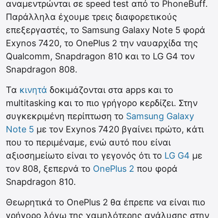
αναμεντρώνται σε speed test από το PhoneBuff.
Παράλληλα έχουμε τρεις διαφορετικούς
επεξεργαστές, το Samsung Galaxy Note 5 φορά
Exynos 7420, το OnePlus 2 την ναυαρχίδα της
Qualcomm, Snapdragon 810 και το LG G4 τον
Snapdragon 808.
Τα
κινητά
δοκιμάζονται στα apps και το
multitasking και το πιο γρήγορο κερδίζει. Στην
συγκεκριμένη περίπτωση το
Samsung Galaxy
Note 5
με τον Exynos 7420 βγαίνει πρώτο, κάτι
που το περιμέναμε, ενώ αυτό που είναι
αξιοσημείωτο είναι το γεγονός ότι το
LG G4
με
τον 808, ξεπερνά το
OnePlus 2
που φορά
Snapdragon 810.
Θεωρητικά το OnePlus 2 θα έπρεπε να είναι πιο
γρήγορο λόγω της χαμηλότερης ανάλυσης στην