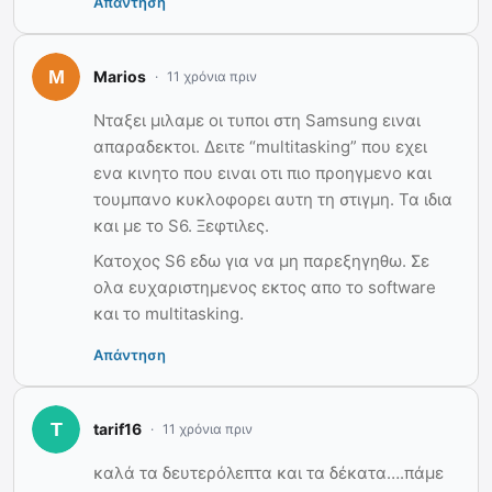
Απάντηση
Marios
11 χρόνια πριν
Νταξει μιλαμε οι τυποι στη Samsung ειναι
απαραδεκτοι. Δειτε “multitasking” που εχει
ενα κινητο που ειναι οτι πιο προηγμενο και
τουμπανο κυκλοφορει αυτη τη στιγμη. Τα ιδια
και με το S6. Ξεφτιλες.
Κατοχος S6 εδω για να μη παρεξηγηθω. Σε
ολα ευχαριστημενος εκτος απο το software
και το multitasking.
Απάντηση
tarif16
11 χρόνια πριν
καλά τα δευτερόλεπτα και τα δέκατα….πάμε