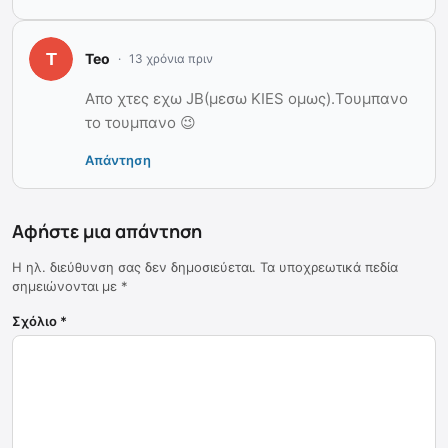
Teo
13 χρόνια πριν
Απο χτες εχω JB(μεσω KIES ομως).Τουμπανο
το τουμπανο 😉
Απάντηση
Αφήστε μια απάντηση
Η ηλ. διεύθυνση σας δεν δημοσιεύεται.
Τα υποχρεωτικά πεδία
σημειώνονται με
*
Σχόλιο
*