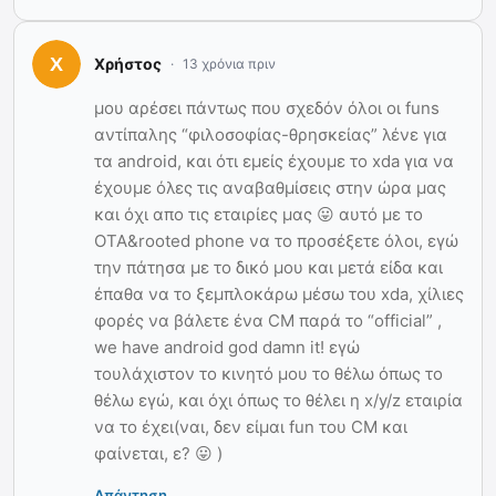
Χρήστος
13 χρόνια πριν
μου αρέσει πάντως που σχεδόν όλοι οι funs
αντίπαλης “φιλοσοφίας-θρησκείας” λένε για
τα android, και ότι εμείς έχουμε το xda για να
έχουμε όλες τις αναβαθμίσεις στην ώρα μας
και όχι απο τις εταιρίες μας 😛 αυτό με το
ΟΤΑ&rooted phone να το προσέξετε όλοι, εγώ
την πάτησα με το δικό μου και μετά είδα και
έπαθα να το ξεμπλοκάρω μέσω του xda, χίλιες
φορές να βάλετε ένα CM παρά το “official” ,
we have android god damn it! εγώ
τουλάχιστον το κινητό μου το θέλω όπως το
θέλω εγώ, και όχι όπως το θέλει η x/y/z εταιρία
να το έχει(ναι, δεν είμαι fun του CM και
φαίνεται, ε? 😛 )
Απάντηση