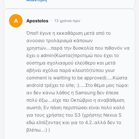
Apostolos
13 χρόνια πριν
Όπα!! έγινε η εκκαθάριση μετά από το
ανούσιο τρολάρισμα κάποιων
χρηστών….παρά την δυσκολία που πιθανόν να
έχει ο admin(Κώστας)προτιμώ που έχει το
σύστημα σχολιασμού ελεύθερο και μετά
σβήνει σχόλια παρά κλειστό(τύπου your
comment is waitting to be approved)…..Κώστα
android τρέχει το site; :)…..Στο θέμα μας τώρα:
αν δεν κάνω λάθος η Samsung δεν έπεσε
πολύ έξω….είχε πει Οκτώβριο η αναβάθμιση
σωστά; Εν πάση περιπτώσει είναι πολύ καλό
για τους χρήστες του S3 (χρήστης Nexus S
εδώ ελπίζοντας και για το 4.2..αλλά δεν το
βλέπω…:) )