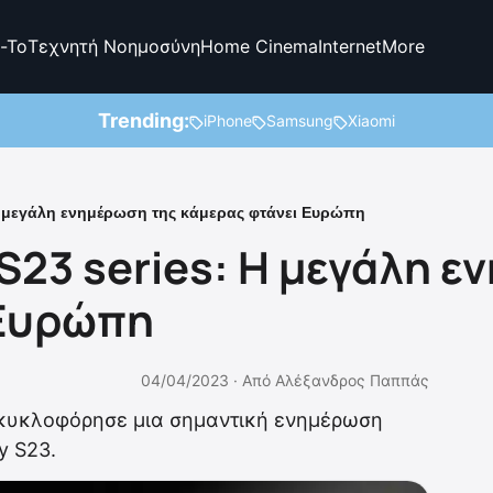
-To
Τεχνητή Νοημοσύνη
Home Cinema
Internet
More
Trending:
iPhone
Samsung
Xiaomi
Η μεγάλη ενημέρωση της κάμερας φτάνει Ευρώπη
S23 series: Η μεγάλη ε
 Ευρώπη
04/04/2023 ·
Από
Αλέξανδρος Παππάς
κυκλοφόρησε μια σημαντική ενημέρωση
y S23.