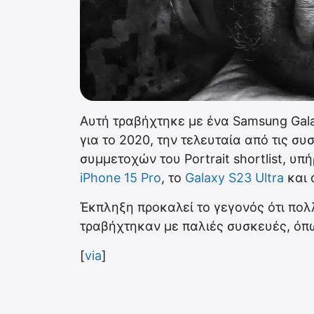
Αυτή τραβήχτηκε με ένα Samsung Gala
για το 2020, την τελευταία από τις σ
συμμετοχών του Portrait shortlist, 
iPhone 15 Pro
, το
Galaxy S23 Ultra
και 
Έκπληξη προκαλεί το γεγονός ότι πολ
τραβήχτηκαν με παλιές συσκευές, όπω
[
via
]