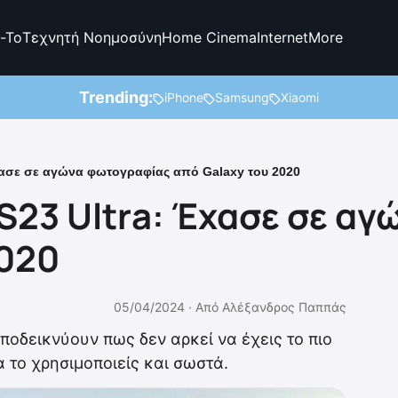
-To
Τεχνητή Νοημοσύνη
Home Cinema
Internet
More
Trending:
iPhone
Samsung
Xiaomi
χασε σε αγώνα φωτογραφίας από Galaxy του 2020
S23 Ultra: Έχασε σε α
2020
05/04/2024 ·
Από
Αλέξανδρος Παππάς
οδεικνύουν πως δεν αρκεί να έχεις το πιο
α το χρησιμοποιείς και σωστά.