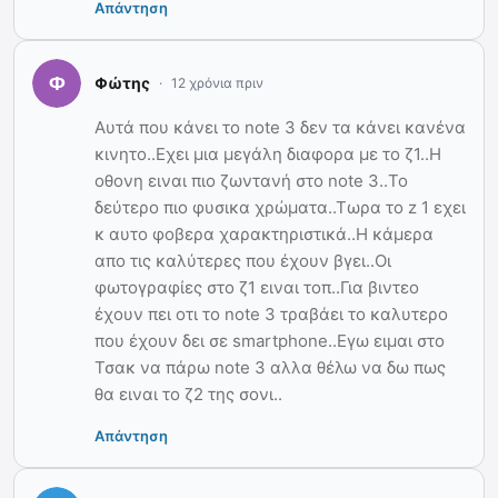
Απάντηση
Φώτης
12 χρόνια πριν
Αυτά που κάνει το note 3 δεν τα κάνει κανένα
κινητο..Εχει μια μεγάλη διαφορα με το ζ1..Η
οθονη ειναι πιο ζωντανή στο note 3..Το
δεύτερο πιο φυσικα χρώματα..Τωρα το z 1 εχει
κ αυτο φοβερα χαρακτηριστικά..Η κάμερα
απο τις καλύτερες που έχουν βγει..Οι
φωτογραφίες στο ζ1 ειναι τοπ..Για βιντεο
έχουν πει οτι το note 3 τραβάει το καλυτερο
που έχουν δει σε smartphone..Εγω ειμαι στο
Τσακ να πάρω note 3 αλλα θέλω να δω πως
θα ειναι το ζ2 της σονι..
Απάντηση