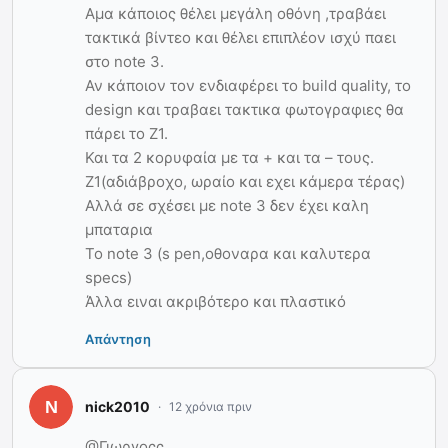
Αμα κάποιος θέλει μεγάλη οθόνη ,τραβάει
τακτικά βίντεο και θέλει επιπλέον ισχύ παει
στο note 3.
Αν κάποιον τον ενδιαφέρει το build quality, το
design και τραβαει τακτικα φωτογραφιες θα
πάρει το Ζ1.
Και τα 2 κορυφαία με τα + και τα – τους.
Ζ1(αδιάβροχο, ωραίο και εχει κάμερα τέρας)
Αλλά σε σχέσει με note 3 δεν έχει καλη
μπαταρια
Το note 3 (s pen,οθοναρα και καλυτερα
specs)
Άλλα ειναι ακριβότερο και πλαστικό
Απάντηση
nick2010
12 χρόνια πριν
@Γιωργοςς