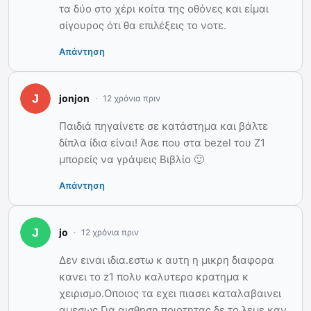
τα δύο στο χέρι κοίτα της οθόνες και είμαι
σίγουρος ότι θα επιλέξεις το νοτε.
Απάντηση
jonjon
12 χρόνια πριν
Παιδιά πηγαίνετε σε κατάστημα και βάλτε
δίπλα ίδια είναι! Άσε που στα bezel του Ζ1
μπορείς να γράψεις Βιβλίο 🙂
Απάντηση
jo
12 χρόνια πριν
Δεν ειναι ιδια.εστω κ αυτη η μικρη διαφορα
κανει το z1 πολυ καλυτερο κρατημα κ
χειρισμο.Οποιος τα εχει πιασει καταλαβαινει
αμεσως.Για αισθηση ποιοτητας δε το λεμε καν.