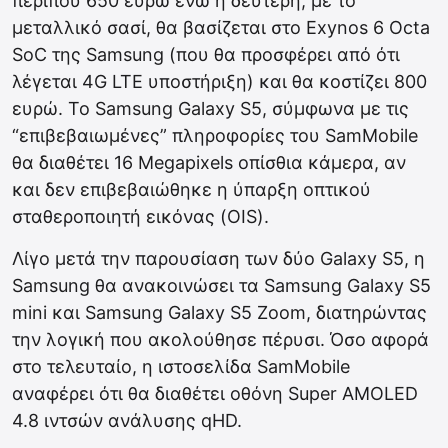
περίπου 650 ευρώ ενώ η δεύτερη, με το
μεταλλικό σασί, θα βασίζεται στο Exynos 6 Octa
SoC της Samsung (που θα προσφέρει από ότι
λέγεται 4G LTE υποστήριξη) και θα κοστίζει 800
ευρώ. Το Samsung Galaxy S5, σύμφωνα με τις
“επιβεβαιωμένες” πληροφορίες του SamMobile
θα διαθέτει 16 Megapixels οπίσθια κάμερα, αν
και δεν επιβεβαιώθηκε η ύπαρξη οπτικού
σταθεροποιητή εικόνας (OIS).
Λίγο μετά την παρουσίαση των δύο Galaxy S5, η
Samsung θα ανακοινώσει τα Samsung Galaxy S5
mini και Samsung Galaxy S5 Zoom, διατηρώντας
την λογική που ακολούθησε πέρυσι. Όσο αφορά
στο τελευταίο, η ιστοσελίδα SamMobile
αναφέρει ότι θα διαθέτει οθόνη Super AMOLED
4.8 ιντσών ανάλυσης qHD.