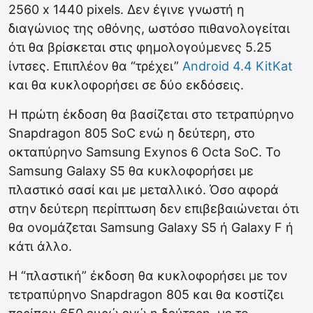
2560 x 1440 pixels. Δεν έγινε γνωστή η
διαγώνιος της οθόνης, ωστόσο πιθανολογείται
ότι θα βρίσκεται στις φημολογούμενες 5.25
ίντσες. Επιπλέον θα “τρέχει”
Android 4.4 KitKat
και θα κυκλοφορήσει σε δύο εκδόσεις.
Η πρώτη έκδοση θα βασίζεται στο τετραπύρηνο
Snapdragon 805 SoC ενώ η δεύτερη, στο
οκταπύρηνο Samsung Exynos 6 Octa SoC. Το
Samsung Galaxy S5 θα κυκλοφορήσει με
πλαστικό σασί και με μεταλλικό. Όσο αφορά
στην δεύτερη περίπτωση δεν επιβεβαιώνεται ότι
θα ονομάζεται Samsung Galaxy S5 ή Galaxy F ή
κάτι άλλο.
Η “πλαστική” έκδοση θα κυκλοφορήσει με τον
τετραπύρηνο Snapdragon 805 και θα κοστίζει