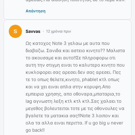
Απάντηση
Savvas
12 χρόνια πριν
Ως κατοχος Note 3 γελαω με αυτα που
διαβαζω. Σανιδα και αστειο κινητο?? Μαλιστα
το ακουσαμε και αυτο!!Σε πληροφορω οτι
αυτη την στιγμη ειναι το καλυτερο κινητο που
κυκλοφορει σας αρεσει δεν σας αρεσει. Πες
τε το οπως θελετε,κινητο, phablet κτλ οπως
και να χει ειναι απλα στην κορυφη.Απο
εμπειρια χρησης, απο οθοναρα,μπαταρια,το
lag αγνωστη λεξη κτλ κτλ κτλ.Σας χαλαει το
μεγεθος βολευτειται τοτε με τις οθονουλες να
βγαλετε τα ματακια σας!!Note 3 λοιπον και
ολα τα αλλα ειναι περιττα. If u go big u never
go back!!