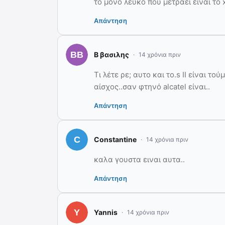
το μονο λευκο που μετραει ειναι το
Απάντηση
Β βασιλης
14 χρόνια πριν
Τι λέτε ρε; αυτο και το.s ΙΙ είναι τ
αίσχος..σαν φτηνό alcatel είναι..
Απάντηση
Constantine
14 χρόνια πριν
καλα γουστα ειναι αυτα..
Απάντηση
Yannis
14 χρόνια πριν