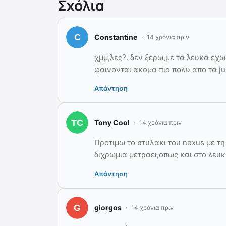
Σχόλια
Constantine
14 χρόνια πριν
χμμ,λες?. δεν ξερω,με τα λευκα εχω
φαινονται ακομα πιο πολυ απο τα j
Απάντηση
Tony Cool
14 χρόνια πριν
Προτιμω το στυλακι του nexus με τ
διχρωμια μετραει,οπως και στο λευκο
Απάντηση
giorgos
14 χρόνια πριν