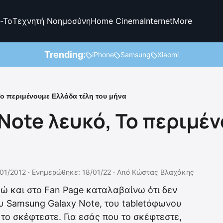
-To
Τεχνητή Νοημοσύνη
Home Cinema
Internet
More
Trending:
iPhone
Samsung
Xiaomi
ο περιμένουμε Ελλάδα τέλη του μήνα
Note λευκό, Το περιμέ
/01/2012 ·
Ενημερώθηκε: 18/01/22
·
Από
Κώστας Βλαχάκης
δώ και στο Fan Page καταλαβαίνω ότι δεν
του Samsung Galaxy Note, του tabletόφωνου
 το σκέφτεστε. Για εσάς που το σκέφτεστε,