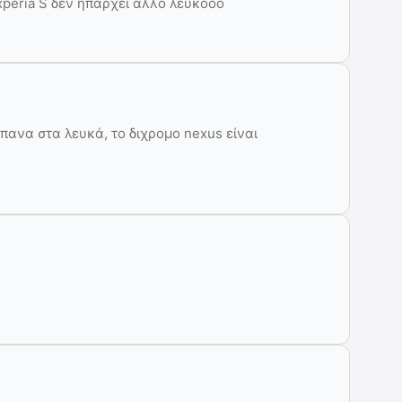
 xperia S δεν ηπαρχει αλλο λευκοοο
ούμπανα στα λευκά, το διχρομο nexus είναι