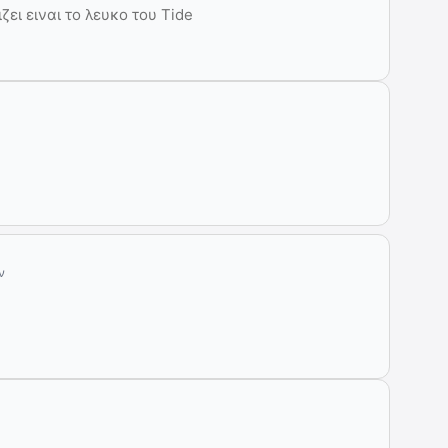
ει ειναι το λευκο του Tide
ν