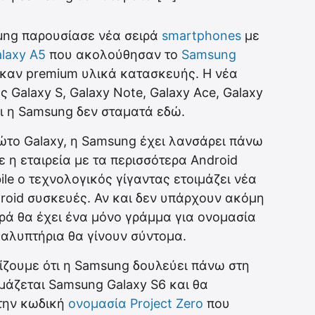
ung παρουσίασε νέα σειρά
smartphones
με
laxy A5
που ακολούθησαν το
Samsung
καν premium υλικά κατασκευής. H νέα
 Galaxy S, Galaxy Note, Galaxy Ace, Galaxy
ι η Samsung δεν σταματά εδώ.
ώτο Galaxy, η Samsung έχει λανσάρει πάνω
ε η εταιρεία με τα περισσότερα Android
e ο τεχνολογικός γίγαντας ετοιμάζει νέα
droid συσκευές. Αν και δεν υπάρχουν ακόμη
ιρά θα έχει ένα μόνο γράμμα για ονομασία
καλυπτήρια θα γίνουν σύντομα.
ζουμε ότι η Samsung δουλεύει πάνω στη
μάζεται Samsung Galaxy S6 και θα
 την κωδική
ονομασία Project Zero
που