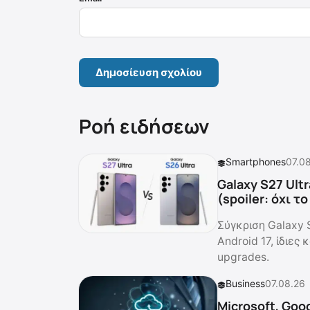
Ροή ειδήσεων
Smartphones
07.0
Galaxy S27 Ultr
(spoiler: όχι τ
Σύγκριση Galaxy 
Android 17, ίδιες
upgrades.
Business
07.08.26
Microsoft, Goo