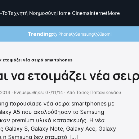
-To
Τεχνητή Νοημοσύνη
Home Cinema
Internet
More
Trending:
iPhone
Samsung
Xiaomi
 ετοιμάζει νέα σειρά smartphones
ι να ετοιμάζει νέα σει
/2014 ·
Ενημερώθηκε: 07/11/14
·
Από
Τάσος Παπανικολάου
ng παρουσίασε νέα σειρά smartphones με
alaxy A5 που ακολούθησαν το Samsung
ηκαν premium υλικά κατασκευής. H νέα
 Galaxy S, Galaxy Note, Galaxy Ace, Galaxy
ι η Samsung δεν σταματά […]