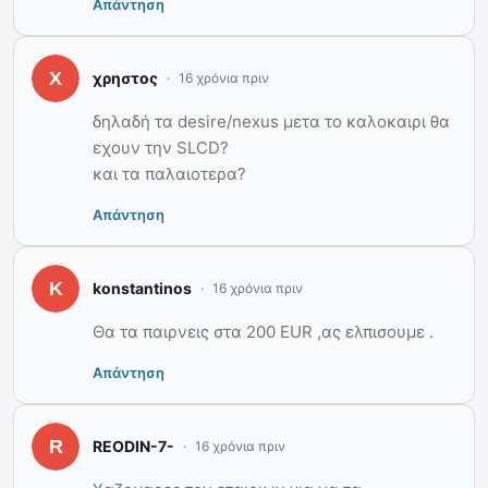
Απάντηση
χρηστος
16 χρόνια πριν
δηλαδή τα desire/nexus μετα το καλοκαιρι θα
εχουν την SLCD?
και τα παλαιοτερα?
Απάντηση
konstantinos
16 χρόνια πριν
Θα τα παιρνεις στα 200 EUR ,ας ελπισουμε .
Απάντηση
REODIN-7-
16 χρόνια πριν