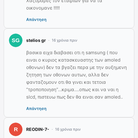
Χαζομαρες τον εταιριων για να τα
οικονομανε !!!!!
Απάντηση
stelios gr
16 χρόνια πριν
βασικα ειχα διαβασει οτι η samsung ( που
ειναι ο κυριος κατασκευαστης των amoled
οθονων) δεν τα βγαζει περα με την αυξημενη
ζητηση των οθονων αυτων, αλλα δεν
φανταζομουν οτι θα γινει και τετοια
“τροποποιηση”…κριμα….οπως και να ναι η
slcd, πιστευω πως δεν θα ειναι σαν amoled..
Απάντηση
REODIN-7-
16 χρόνια πριν