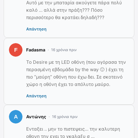
Αυτό με την μπαταρία ακούγετε πάρα πολύ
καλό … αλλά στην πράξη??? Πόσο
περισσότερο θα κρατάει δηλαδή???
Απάντηση
Fadasma
16 χρόνια πριν
Το Desire με τη LED οθόνη (που αγόρασα την
περασμένη εβδομάδα by the way 🙂 ) έχει τη
πιο “μαύρη” οθόνη που έχω δει. Σε σκοτεινό
χώρο η οθόνη έχει το απόλυτο μαύρο.
Απάντηση
Αντώνης
16 χρόνια πριν
Ενταξει .. μην το πιστεψεις… την καλυτερη
οθονη την εχει το γκαλαξυ σ …