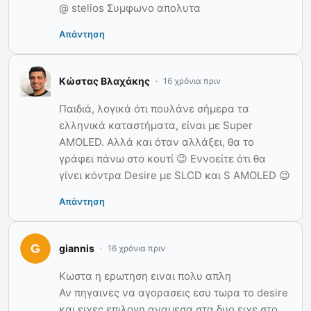
@ stelios Συμφωνο απολυτα
Απάντηση
Κώστας Βλαχάκης
16 χρόνια πριν
Παιδιά, λογικά ότι πουλάνε σήμερα τα
ελληνικά καταστήματα, είναι με Super
AMOLED. Αλλά και όταν αλλάξει, θα το
γράφει πάνω στο κουτί 😉 Εννοείτε ότι θα
γίνει κόντρα Desire με SLCD και S AMOLED 😉
Απάντηση
giannis
16 χρόνια πριν
Κωστα η ερωτηση ειναι πολυ απλη
Αν πηγαινες να αγορασεις εσυ τωρα το desire
και ειχες επιλογη αναμεσα στα δυο,ειχε στο