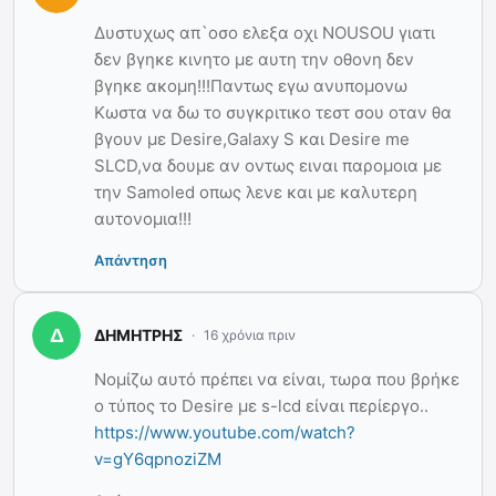
Δυστυχως απ`οσο ελεξα οχι NOUSOU γιατι
δεν βγηκε κινητο με αυτη την οθονη δεν
βγηκε ακομη!!!Παντως εγω ανυπομονω
Κωστα να δω το συγκριτικο τεστ σου οταν θα
βγουν με Desire,Galaxy S και Desire me
SLCD,να δουμε αν οντως ειναι παρομοια με
την Samoled οπως λενε και με καλυτερη
αυτονομια!!!
Απάντηση
ΔΗΜΗΤΡΗΣ
16 χρόνια πριν
Νομίζω αυτό πρέπει να είναι, τωρα που βρήκε
ο τύπος το Desire με s-lcd είναι περίεργο..
https://www.youtube.com/watch?
v=gY6qpnoziZM