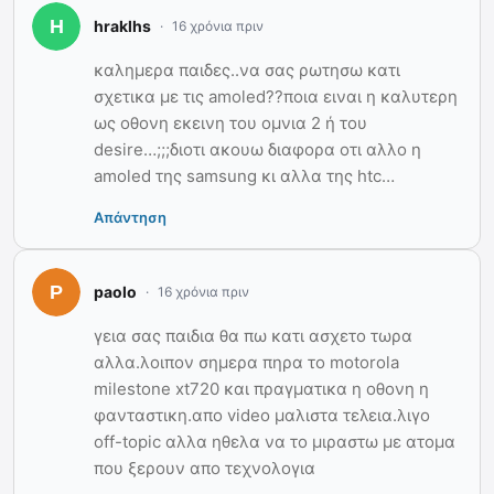
hraklhs
16 χρόνια πριν
καλημερα παιδες..να σας ρωτησω κατι
σχετικα με τις amoled??ποια ειναι η καλυτερη
ως οθονη εκεινη του ομνια 2 ή του
desire…;;;διοτι ακουω διαφορα οτι αλλο η
amoled της samsung κι αλλα της htc…
Απάντηση
paolo
16 χρόνια πριν
γεια σας παιδια θα πω κατι ασχετο τωρα
αλλα.λοιπον σημερα πηρα το motorola
milestone xt720 και πραγματικα η οθονη η
φανταστικη.απο video μαλιστα τελεια.λιγο
off-topic αλλα ηθελα να το μιραστω με ατομα
που ξερουν απο τεχνολογια