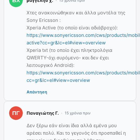
βαγγελησ χ.
15 χρόνια πριν
Χτες ανακοινώθηκαν και άλλα μοντέλα της
Sony Ericsson :
Xperia Active (το οποίο είναι αδιάβροχο):
https://www.sonyericsson.com/cws/products/mobi
active?cc=gr&lc=el#view=overview
Χperia txt (το οποίο έχει πληκτρολόγια
QWERTY-όχι συρόμενο- και δεν έχει
λειτουργικό Android):
https://www.sonyericsson.com/cws/products/mobi
cc=gr&lc=el#view=overview
Απάντηση
Παναγιώτης Γ.
15 χρόνια πριν
Δεν ξέρω εάν είναι ίδια αλλά εμένα μου
αρέσει πολύ. Και το γεγονός ότι προσπαθεί η