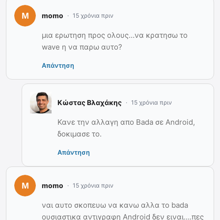
momo
15 χρόνια πριν
μια ερωτηση προς ολους…να κρατησω το
wave η να παρω αυτο?
Απάντηση
Κώστας Βλαχάκης
15 χρόνια πριν
Κανε την αλλαγη απο Bada σε Android,
δοκιμασε το.
Απάντηση
momo
15 χρόνια πριν
ναι αυτο σκοπευω να κανω αλλα το bada
ουσιαστικα αντιγραφη Android δεν ειναι….πες