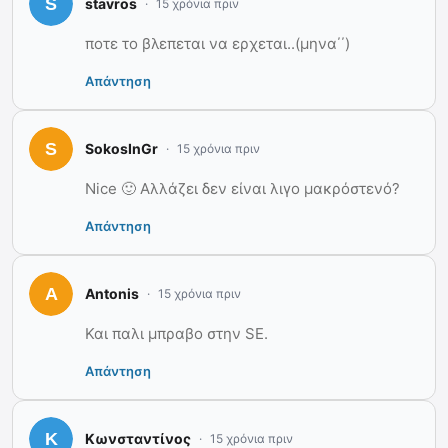
stavros
15 χρόνια πριν
ποτε το βλεπεται να ερχεται..(μηνα΄΄)
Απάντηση
SokosInGr
15 χρόνια πριν
Nice 🙂 Αλλάζει δεν είναι λιγο μακρόστενό?
Απάντηση
Antonis
15 χρόνια πριν
Και παλι μπραβο στην SE.
Απάντηση
Κωνσταντίνος
15 χρόνια πριν