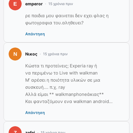
emperor
15 χρόνια πριν
ρε παιδια μου φαινεται δεν εχει φλας η
φωτογραφια του.αληθευει?
Απάντηση
Νικος
15 χρόνια πριν
Κώστα τι προτείνεις; Experia ray ή
να περιμένω το Live with walkman
Μ’ αρέσει η ποιότητα υλικών σε μια
συσκευή…. π.χ. ray
Αλλά είμαι ** walkmanphoneάκιας**
Και φανταζόμουν ενα walkman android…
Απάντηση
zefei
15 χρόνια πριν