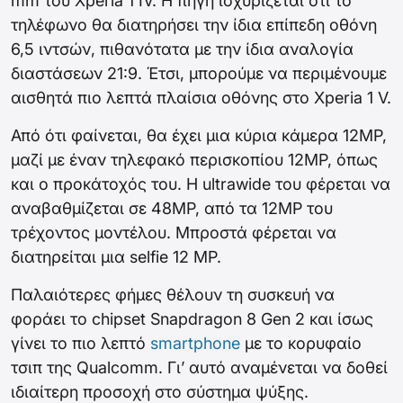
mm του Xperia 1 IV. Η πηγή ισχυρίζεται ότι το
τηλέφωνο θα διατηρήσει την ίδια επίπεδη οθόνη
6,5 ιντσών, πιθανότατα με την ίδια αναλογία
διαστάσεων 21:9. Έτσι, μπορούμε να περιμένουμε
αισθητά πιο λεπτά πλαίσια οθόνης στο Xperia 1 V.
Από ότι φαίνεται, θα έχει μια κύρια κάμερα 12MP,
μαζί με έναν τηλεφακό περισκοπίου 12MP, όπως
και ο προκάτοχός του. Η ultrawide του φέρεται να
αναβαθμίζεται σε 48MP, από τα 12MP του
τρέχοντος μοντέλου. Μπροστά φέρεται να
διατηρείται μια selfie 12 MP.
Παλαιότερες φήμες θέλουν τη συσκευή να
φοράει το chipset Snapdragon 8 Gen 2 και ίσως
γίνει το πιο λεπτό
smartphone
με το κορυφαίο
τσιπ της Qualcomm. Γι’ αυτό αναμένεται να δοθεί
ιδιαίτερη προσοχή στο σύστημα ψύξης.