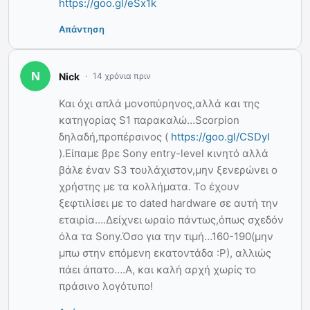
https://goo.gl/eSx1k
Απάντηση
Nick
14 χρόνια πριν
Και όχι απλά μονοπύρηνος,αλλά και της
κατηγορίας S1 παρακαλώ…Scorpion
δηλαδή,προπέρσινος (
https://goo.gl/CSDyI
).Είπαμε βρε Sony entry-level κινητό αλλά
βάλε έναν S3 τουλάχιστον,μην ξενερώνει ο
χρήστης με τα κολλήματα. Το έχουν
ξεφτιλίσει με το dated hardware σε αυτή την
εταιρία….Δείχνει ωραίο πάντως,όπως σχεδόν
όλα τα Sony.Όσο για την τιμή…160-190(μην
μπω στην επόμενη εκατοντάδα :Ρ), αλλιώς
πάει άπατο….Α, και καλή αρχή χωρίς το
πράσινο λογότυπο!