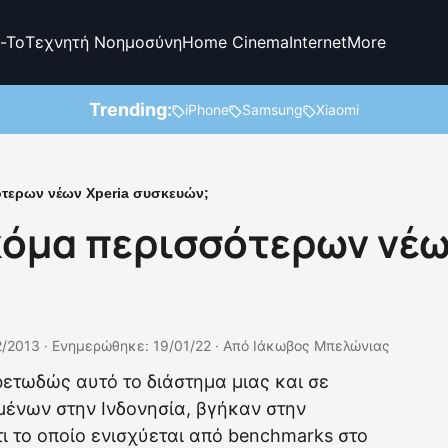
-To
Τεχνητή Νοημοσύνη
Home Cinema
Internet
More
Trending:
iPhone
Samsung
Xiaomi
τερων νέων Xperia συσκευών;
κόμα περισσότερων νέω
2/2013 ·
Ενημερώθηκε: 19/01/22
·
Από
Ιάκωβος Μπελώνιας
ετωδώς αυτό το διάστημα μιας και σε
μένων στην Ινδονησία, βγήκαν στην
ι το οποίο ενισχύεται από benchmarks στο