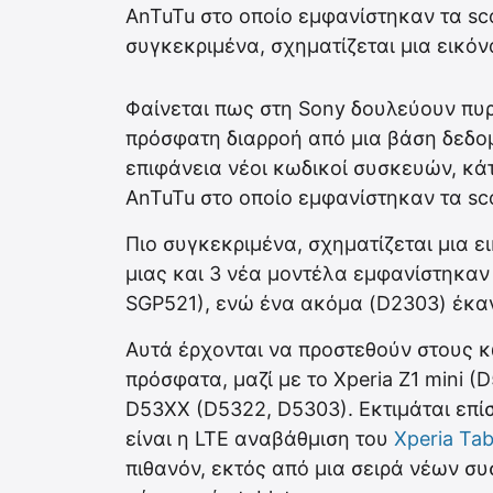
AnTuTu στο οποίο εμφανίστηκαν τα sc
συγκεκριμένα, σχηματίζεται μια εικόνα
Φαίνεται πως στη Sony δουλεύουν πυρ
πρόσφατη διαρροή από μια βάση δεδο
επιφάνεια νέοι κωδικοί συσκευών, κάτ
AnTuTu στο οποίο εμφανίστηκαν τα s
Πιο συγκεκριμένα, σχηματίζεται μια ει
μιας και 3 νέα μοντέλα εμφανίστηκαν 
SGP521), ενώ ένα ακόμα (D2303) έκα
Αυτά έρχονται να προστεθούν στους 
πρόσφατα, μαζί με το Xperia Z1 mini (
D53XX (D5322, D5303). Εκτιμάται επί
είναι η LTE αναβάθμιση του
Xperia Tab
πιθανόν, εκτός από μια σειρά νέων συ