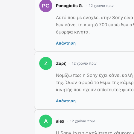
Panagiotis G.
12 χρόνια πριν
Αυτό που με ενοχλεί στην Sony είναι
δεν κάνει το κινητό 700 ευρώ δεν αξ
όμορφα κινητά.
Απάντηση
Ζόρζ
12 χρόνια πριν
Νομίζω πως η Sony έχει κάνει καλή 
της. Όσον αφορά το θέμα της κάμερα
κινητής που έχουν απίστευτες φωτ
Απάντηση
alex
12 χρόνια πριν
Η Sony έχει τις καλύτερες κάμερες γ