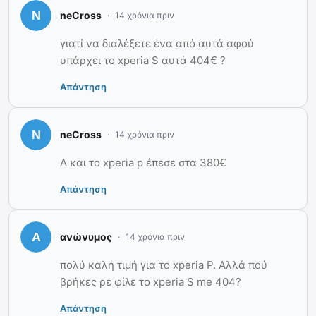
neCross
14 χρόνια πριν
γιατί να διαλέξετε ένα από αυτά αφού
υπάρχει το xperia S αυτά 404€ ?
Απάντηση
neCross
14 χρόνια πριν
Α και το xperia p έπεσε στα 380€
Απάντηση
ανώνυμος
14 χρόνια πριν
πολύ καλή τιμή για το xperia P. Αλλά πού
βρήκες ρε φίλε το xperia S me 404?
Απάντηση