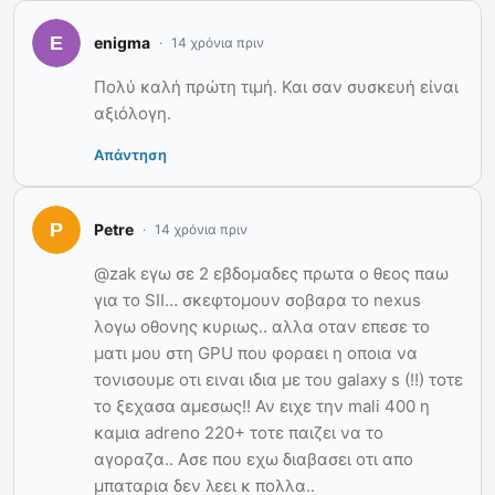
enigma
14 χρόνια πριν
Πολύ καλή πρώτη τιμή. Και σαν συσκευή είναι
αξιόλογη.
Απάντηση
Petre
14 χρόνια πριν
@zak εγω σε 2 εβδομαδες πρωτα ο θεος παω
για το SII… σκεφτομουν σοβαρα το nexus
λογω οθονης κυριως.. αλλα οταν επεσε το
ματι μου στη GPU που φοραει η οποια να
τονισουμε οτι ειναι ιδια με του galaxy s (!!) τοτε
το ξεχασα αμεσως!! Αν ειχε την mali 400 η
καμια adreno 220+ τοτε παιζει να το
αγοραζα.. Ασε που εχω διαβασει οτι απο
μπαταρια δεν λεει κ πολλα..