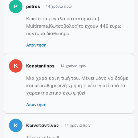
petros
14 χρόνια πριν
Κωστα τα μεγαλα καταστηματα [
Multirama,Kωτσοβολος]το εχουν 449 ευρω
συντομα διαθεσημο.
Απάντηση
Konstantinos
14 χρόνια πριν
Μια χαρά και η τιμή του. Μένει μόνο να δούμε
και σε καθημερινή χρήση τι λέει, γιατί από τα
χαρακτηριστικά έχω ψηθεί.
Απάντηση
Κωνσταντίνος
14 χρόνια πριν
Τέεεεεεελειο!!!