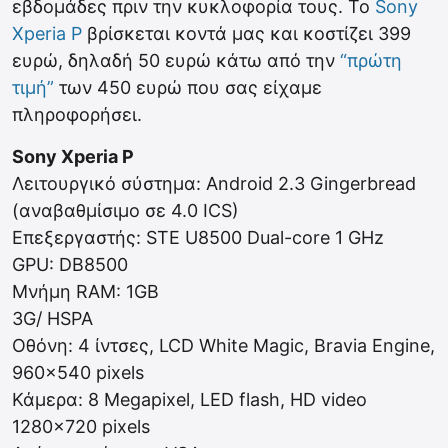
εβδομάδες πριν την κυκλοφορία τους. Το
Sony
Xperia P
βρίσκεται κοντά μας και κοστίζει 399
ευρώ, δηλαδή 50 ευρώ κάτω από την
“πρώτη
τιμή”
των 450 ευρώ που σας είχαμε
πληροφορήσει.
Sony Xperia P
Λειτουργικό σύστημα: Android 2.3 Gingerbread
(αναβαθμίσιμο σε 4.0 ICS)
Επεξεργαστής: STE U8500 Dual-core 1 GHz
GPU: DB8500
Μνήμη RAM: 1GB
3G/ HSPA
Οθόνη: 4 ίντσες, LCD White Magic, Bravia Engine,
960×540 pixels
Κάμερα: 8 Megapixel, LED flash, HD video
1280×720 pixels