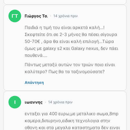
Γιώργος Τσ.
14 χρόνια πριν
Παιδιά η τιμή του είναι αρκετά καλή…!
Σκεφτείτε ότι σε 2-3 μήνες θα πέσει σίγουρα
50-70€ , άρα θα είναι καλή επιλογή…Τώρα
όμως με galaxy s2 και Galaxy nexus, δεν πάει
πουθενά….
Πάντως μεταξύ αυτών τον τριών ποιο είναι
καλύτερο? Πως θα τα ταξινομούσατε?
Απάντηση
ιωαννης
14 χρόνια πριν
ενταξει για 400 ευρω,με μεταλικο σωμα,8mp
καμερα,διπυρηνο,ειδικη τεχνολογια στην
οθονη και στα μεγαλα καταστηματα δεν ειναι