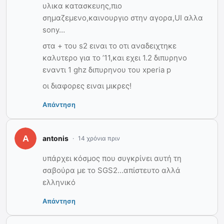
υλικα κατασκευης,πιο
σημαζεμενο,καινουργιο στην αγορα,UI αλλα
sony…
στα + του s2 ειναι το οτι αναδειχτηκε
καλυτερο για το ’11,και εχει 1.2 διπυρηνο
εναντι 1 ghz διπυρηνου του xperia p
οι διαφορες ειναι μικρες!
Απάντηση
antonis
14 χρόνια πριν
υπάρχει κόσμος που συγκρίνει αυτή τη
σαβούρα με το SGS2…απίστευτο αλλά
ελληνικό
Απάντηση