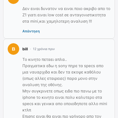
Δεν ειναι δυνατον να ειναι ποιο ακριβο απο το
Ζ1 γιατι ειναι low cost σε ανταγονιστικοτητα
στα mini,και χαμηλοτερη αναλυση !!!
Απάντηση
bill
12 χρόνια πριν
Το κινητο πεταει απλα..
Πραγματικα εδω η sony πηρε τα specs απο
μια ναυαρχιδα και δεν τα εκοψε καθόλου
(οπως αλλες εταιρειες) παρα μονο στην
αναλυση της οθόνης.
Μην συγκρινετε οπως ειδα πιο πανω με το
iphone το κινητο ειναι πολυ καλυτερο στα
specs και γενικα απο οποιοδηποτε αλλο mini
κτλπ
Επισης ειναι θα ειναι πιο γρήγορο απο τον