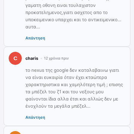
γαματη οθονη ειναι τουλαχιστον
προκατελημενος,γιατι ασχετος απο το
υποκειμενικο υπαρχει και το αντικειμενικο…
αυτα…
Απάντηση
charis
12 χρόνια πριν
το nexus της google δεν καταλαβαινω γιατι
να είναι ευκαιρία όταν έχει κταώτερα
χαρακτηριστικα και χαμηλότερη τιμή ; επισης
τα μπέζελ του ζ1 και του νεξους μου
φαίνονται ίδια αλλα έτσι και αλλιώς δεν με
ένοχλούν τα μεγάλα μπέζελ…
Απάντηση