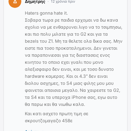
Δημητρης
12 χρόνια πριν
Haters gonna hate it.
Σοβαρα τωρα ρε παιδια ερχομαι να δω κανα
σχολιο να με ενθαρρυνει λιγο να το τσιμπησω,
και πιο πολυ μιλατε για το G2 και για τα
bezels του Z1. Μη τα θελετε ολα δικα σας. Μην
ειστε πια τοσο προκατειλημενοι. Δεν γινεται
να παραπονιεσαι για τις διαστασεις ενος
κινητου το οποιο εχει γυαλι που μονο
αλεξισφαιρο δεν ειναι, και με τοσο δυνατο
hardware καμερας. Και οι 4.3″ δεν ειναι
διολου ασχημες, το S4 μιας φιλης μου μου
φαινεται απαισια μεγαλο. Να χαιρεστε τα G2,
τα S4 και τα υπεροχα iPhone σας, εγω αυτο
θα παρω και θα νιωθω καλα.
Και κατι ασχετο πρωτη τιμη σε
σκρουτζομαγαζο 458ε