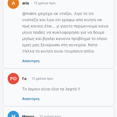
aris
12 χρόνια πριν
@makis χαχαχα οκ νταξει. .λιγο το οτι
νυσταζα και λιγο οτι γραφω απο κινητο οκ
πως κανεις έτσι… :ρ γιαυτο περιμενουμε κανα
μηνα παιδες να κυκλοφορησει για να δουμε
μηπως και βγαλει κανενα προβλημα το οποιο
εμας μας ξενερωσει στη συνεχεια. Κατα
τ’αλλα το κινητο ειναι τουμπανο απλα.
Απάντηση
f o
12 χρόνια πριν
Το λεμονι είναι όλα τα λεφτά !!
Απάντηση
Manos
12 χρόνια πριν