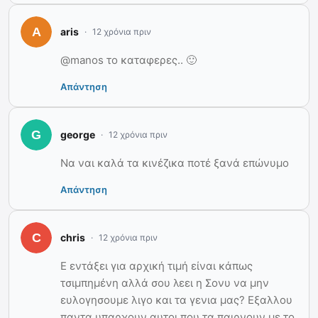
aris
12 χρόνια πριν
@manos το καταφερες.. 🙂
Απάντηση
george
12 χρόνια πριν
Να ναι καλά τα κινέζικα ποτέ ξανά επώνυμο
Απάντηση
chris
12 χρόνια πριν
Ε εντάξει για αρχική τιμή είναι κάπως
τσιμπημένη αλλά σου λεει η Σονυ να μην
ευλογησουμε λιγο και τα γενια μας? Εξαλλου
παντα υπαρχουν αυτοι που τα παιρνουν με το