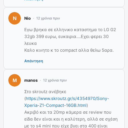
Nio
12 χρόνια πριν
Εγω βρηκα σε ελληνικο καταστημα το LG G2
32gb 399 ευρω, ευκαιρια….Eχει φερει 30
λευκα
Καλο κινητο κ το compact αλλα θελω 5αρα.
Απάντηση
manos
12 χρόνια πριν
Στο skroutz ανέβηκε
(
https://www.skroutz.gr/s/4354970/Sony-
Xperia-Z1-Compact-16GB.html
)
Ακριβό και τα 20mp κάμερα σε review που
είδα δεν είναι και η καλύτερη, αλλά σε σχέση
με το s4 mini που είχε βγει στα 400 είναι