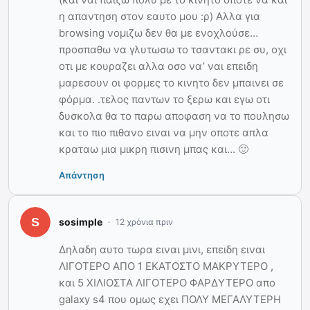
η απαντηση στον εαυτο μου :ρ) Αλλα για
browsing νομιζω δεν θα με ενοχλούσε…
προσπαθω να γλυτωσω το τσαντακι ρε συ, οχι
οτι με κουραζει αλλα οσο να’ ναι επειδη
μαρεσουν οι φορμες το κινητο δεν μπαινει σε
φόρμα. .τελος παντων το ξερω και εγω οτι
δυσκολα θα το παρω αποφαση να το πουλησω
και το πιο πιθανο ειναι να μην οποτε απλα
κραταω μια μικρη πισινη μπας και… 🙂
Απάντηση
sosimple
12 χρόνια πριν
Δηλαδη αυτο τωρα ειναι μινι, επειδη ειναι
ΛΙΓΟΤΕΡΟ ΑΠΟ 1 ΕΚΑΤΟΣΤΟ ΜΑΚΡΥΤΕΡΟ ,
και 5 ΧΙΛΙΟΣΤΑ ΛΙΓΟΤΕΡΟ ΦΑΡΔΥΤΕΡΟ απο
galaxy s4 που ομως εχει ΠΟΛΥ ΜΕΓΑΛΥΤΕΡΗ