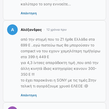
καλύτερο το sony εννοείτε…
Απάντηση
Αλέξανδρος
12 χρόνια πριν
από την στιγμή που το Ζ1 ήρθε Ελλάδα στα
699 Ε ..εγώ πιστεύω πως θα μπορούσαν το
compact να του εχουν χαμηλότερη τιμή!γύρω
στα 399 ή 449 Ε
για 4,3 ίντσες απαράδεκτη τιμή ,που από την
άλλη κινητά ίδιας κατηγορίας κανουν 300-
350 Ε !!!
το έχει παρακάνει η SONY με τις τιμές.Στην
τελική τι αγοράζουμε χρυσό ΕΛΕΟΣ :@
Απάντηση