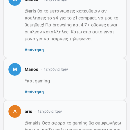
@aris θα το μετανιωσεις κατευθειαν αν
πουλησεις το s4 για το z1 compact. να μου το
θυμηθεις! Για browsing και 4.7+ οθονες ειναι
οι πλεον καταλληλες. Κατω απο αυτο ειναι
μονο για να παιρνεις τηλεφωνα.
Απάντηση
Manos
12 χρόνια πριν
*και gaming
Απάντηση
aris
12 χρόνια πριν
@makis Οσο αφορα το gaming θα συμφωνήσω
(και ναι παιζω πολυ με το κινητο οποτε να και