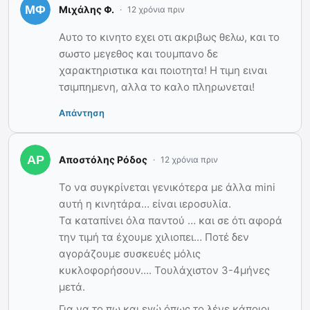
Μιχάλης Φ.
12 χρόνια πριν
Αυτο το κινητο εχει οτι ακριβως θελω, και το
σωστο μεγεθος και τουμπανο δε
χαρακτηριστικα και ποιοτητα! Η τιμη ειναι
τσιμπημενη, αλλα το καλο πληρωνεται!
Απάντηση
Αποστόλης Ρόδος
12 χρόνια πριν
Το να συγκρίνεται γενικότερα με άλλα mini
αυτή η κινητάρα… είναι ιεροσυλία.
Τα καταπίνει όλα παντού … και σε ότι αφορά
την τιμή τα έχουμε χιλιοπει… Ποτέ δεν
αγοράζουμε συσκευές μόλις
κυκλοφορήσουν…. Τουλάχιστον 3-4μήνες
μετά.
Για να το πω και εγώ όπως το λένε κάποιοι