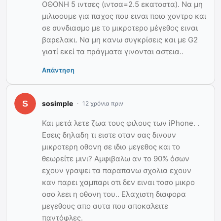
ΟΘΟΝΗ 5 ιντσες (ιντσα=2.5 εκατοστα). Να μη
μιλισουμε για παχος που ειναι ποιο χοντρο και
σε συνδιασμο με το μικροτερο μέγεθος ειναι
βαρελακι. Να μη κανω συγκρίσεις και με G2
γιατί εκεί τα πράγματα γινονται αστεια..
Απάντηση
sosimple
12 χρόνια πριν
Και μετά λετε ζωα τους φιλους των iPhone. .
Εσεις δηλαδη τι ειστε οταν σας δινουν
μικροτερη οθονη σε ιδιο μεγεθος και το
θεωρείτε μινι? Αμφιβαλω αν το 90% όσων
εχουν γραψει τα παραπανω σχολια εχουν
καν παρει χαμπαρι οτι δεν ειναι τοσο μικρο
οσο λεει η οθονη του.. Ελαχιστη διαφορα
μεγεθους απο αυτα που αποκαλειτε
παντόφλες.