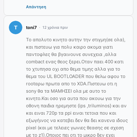
Απάντηση
toni7
12 χρόνια πριν
Το απολυτο κινητο αυτην την στιγμη(σε ολα),
και πιστευω για πολυ καιρο ακομα γιατι
παντοφλες θα βγαινουνε συνεχεια ,αλλα
combact ενας θεος ξερει.Οταν παει 400 κατι
το χτυπησα οχι απο θεμα τιμης αλλα για το
θεμα του UL BOOTLOADER που θελω αφου το
rootαρω πρωτα απο το XDA.Πιστευω οτι η
sony θα τα ΜΑΜΗΣΕΙ ολα με αυτο το
κινητο.Και οσο για αυτα που ακουω για την
οθονη παιδια ηρεμηστε {ips ,triluminos} και αν
και ειναι 720p τα ppi ειναι τετοια που και
εξωγήινος να κατεβει δεν θα δει κανενα ιδους
pixel (και με τελειες γωνιες θεασης σε σχεση
με το z1).Οποιος πει οτι το μικρο δεν εχει