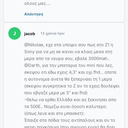
ολους μας….
Απάντηση
jacob
13 χρόνια πριν
@Nikolae, εχε στα υποψιν σου πως στο Ζ1 η
Sony για να μη σε κανει να κλαις μεσα στη
μερα απο τα νευρα σου, εβαλε 3000mah..
@Darth, για την μπαταρια του mini που λες,
σκεψου οτι εδω εχεις 4,3” και οχι fhd… οποτε
η αυτονομια ανετα θα ξεπερναει τη 1 μερα
(σκεψου συγκρητικα το Ζ αν το εχεις δουλεψει
που εβγαζε μερα με 5” και fhd)
-Θελω να ερθει Ελλάδα και ας ξεκινησει απο
τα 500Ε.. Νομιζω ειναι όοοοτι καλυτερο.
(όπως λενε και στο μπασκετ):
Έπαιξε στα πόδια τους αντίπαλους και αν το
φερει παγκόσμια (που σιγουρο ειναι) θα βρει