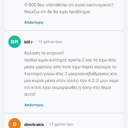
O 800 δεν υποτιθεται οτι ειναι οικονομικος?
Νομιζω οτι δε θα εχει προβλημα.
Απάντηση
bill r
13 χρόνια πριν
Κολαση το κιτρινο!!
παιδια ειμαι κατοχος xperia Ζ και το εχω απο
μεσα μαρτιου απο τοτε εχω παρει σιγουρα το
λιγοτερο γυρω στις 3 μικροαναβαθμησεις και
μια κυρια μεσα στον ιουλη την 4.2.2! μην λεμε
οτι κι’οτι εχει συμορφωθει η sony στο θεμα
αυτο!
Απάντηση
dimitrakis
13 χρόνια πριν