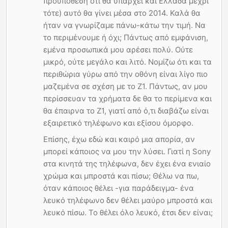
προϋπόθεση ότι θα υπάρχει και Ελλάδα μέχρι
τότε) αυτό θα γίνει μέσα στο 2014. Καλά θα
ήταν να γνωρίζαμε πάνω-κάτω την τιμή. Να
το περιμένουμε ή όχι; Πάντως από εμφάνιση,
εμένα προσωπικά μου αρέσει πολύ. Ούτε
μικρό, ούτε μεγάλο και λιτό. Νομίζω ότι και τα
περιθώρια γύρω από την οθόνη είναι λίγο πιο
μαζεμένα σε σχέση με το Ζ1. Πάντως, αν μου
περίσσευαν τα χρήματα δε θα το περίμενα και
θα έπαιρνα το Ζ1, γιατί από ό,τι διαβάζω είναι
εξαιρετικό τηλέφωνο και εξίσου όμορφο.
Επίσης, έχω εδώ και καιρό μια απορία, αν
μπορεί κάποιος να μου την λύσει. Γιατί η Sony
στα κινητά της τηλέφωνα, δεν έχει ένα ενιαίο
χρώμα και μπροστά και πίσω; Θέλω να πω,
όταν κάποιος θέλει -για παράδειγμα- ένα
λευκό τηλέφωνο δεν θέλει μαύρο μπροστά και
λευκό πίσω. Το θέλει όλο λευκό, έτσι δεν είναι;