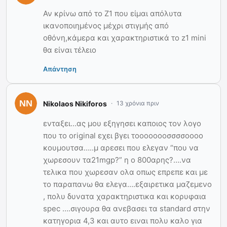
Αν κρίνω από το Ζ1 που είμαι απόλυτα
ικανοποιημένος μέχρι στιγμής από
οθόνη,κάμερα και χαρακτηριστικά το z1 mini
θα είναι τέλειο
Απάντηση
Nikolaos Nikiforos
13 χρόνια πριν
ενταξει…ας μου εξηγησει καποιος τον λογο
που το original εχει βγει τοοοοοοοσσσσοοοο
κουμουτσα…..μ αρεσει που ελεγαν “που να
χωρεσουν τα21mgp?” η ο 800αρης?….να
τελικα που χωρεσαν ολα οπως επρεπε και με
το παραπανω θα ελεγα….εξαιρετικα μαζεμενο
, πολυ δυνατα χαρακτηριστικα και κορυφαια
spec ….σιγουρα θα ανεβασει τα standard στην
κατηγορια 4,3 και αυτο ειναι πολυ καλο για