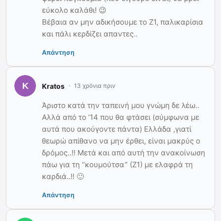
εύκολο καλάθι! 😉
Βέβαια αν μην αδικήσουμε το Ζ1, παλικαρίσια
και πάλι κερδίζει απαντες..
Απάντηση
Kratos
13 χρόνια πριν
Άριστο κατά την ταπεινή μου γνώμη δε λέω..
Αλλά από το ’14 που θα φτάσει (σύμφωνα με
αυτά που ακούγοντε πάντα) Ελλάδα ,γιατί
θεωρώ απίθανο να μην έρθει, είναι μακρύς ο
δρόμος..!! Μετά και από αυτή την ανακοίνωση
πάω για τη “κουμούτσα” (Ζ1) με ελαφρά τη
καρδιά..!! 🙂
Απάντηση