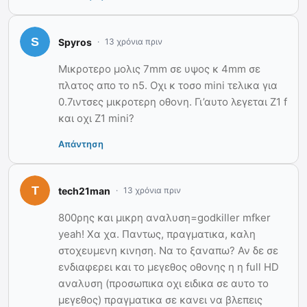
Spyros
13 χρόνια πριν
Μικροτερο μολις 7mm σε υψος κ 4mm σε
πλατος απο το n5. Οχι κ τοσο mini τελικα για
0.7ιντσες μικροτερη οθονη. Γι’αυτο λεγεται Ζ1 f
και οχι Ζ1 mini?
Απάντηση
tech21man
13 χρόνια πριν
800ρης και μικρη αναλυση=godkiller mfker
yeah! Χα χα. Παντως, πραγματικα, καλη
στοχευμενη κινηση. Να το ξαναπω? Αν δε σε
ενδιαφερει και το μεγεθος οθονης η η full HD
αναλυση (προσωπικα οχι ειδικα σε αυτο το
μεγεθος) πραγματικα σε κανει να βλεπεις