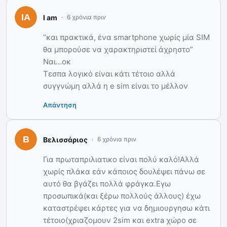
I am
6 χρόνια πριν
“και πρακτικά, ένα smartphone χωρίς μία SIM
θα μπορούσε να χαρακτηριστεί άχρηστο”
Ναι…οκ
Τεσπα λογικό είναι κάτι τέτοιο αλλά
συγγνώμη αλλά η e sim είναι το μέλλον
Απάντηση
Βελισσάριος
6 χρόνια πριν
Για πρωταπριλιατικο είναι πολύ καλό!Αλλά
χωρίς πλάκα εάν κάποιος δουλέψει πάνω σε
αυτό θα βγάζει πολλά φράγκα.Εγω
προσωπικά(και ξέρω πολλούς άλλους) έχω
καταστρέψει κάρτες για να δημιουργησω κάτι
τέτοιο(χριαζομουν 2sim και extra χώρο σε