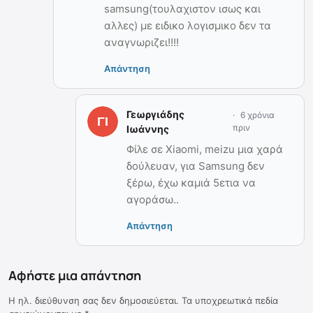
samsung(τουλαχιστον ισως και
αλλες) με ειδικο λογισμικο δεν τα
αναγνωριζει!!!!
Απάντηση
Γεωργιάδης
6 χρόνια
πριν
Ιωάννης
Φίλε σε Xiaomi, meizu μια χαρά
δούλευαν, για Samsung δεν
ξέρω, έχω καμιά 5ετια να
αγοράσω..
Απάντηση
Αφήστε μια απάντηση
Η ηλ. διεύθυνση σας δεν δημοσιεύεται.
Τα υποχρεωτικά πεδία