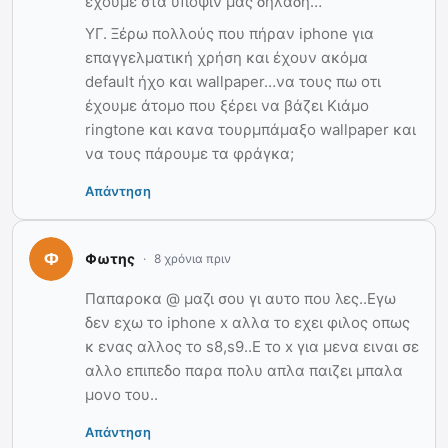
έχουμε στα υπόψιν μας δηλαδή…
ΥΓ. Ξέρω πολλούς που πήραν iphone για
επαγγελματική χρήση και έχουν ακόμα
default ήχο και wallpaper…να τους πω οτι
έχουμε άτομο που ξέρει να βάζει Κιάμο
ringtone και κανα τουρμπάμαξο wallpaper και
να τους πάρουμε τα φράγκα;
Απάντηση
Φωτης
8 χρόνια πριν
Παπαροκα @ μαζι σου γι αυτο που λες..Εγω
δεν εχω το iphone x αλλα το εχει φιλος οπως
κ ενας αλλος το s8,s9..Ε το x για μενα ειναι σε
αλλο επιπεδο παρα πολυ απλα παιζει μπαλα
μονο του..
Απάντηση