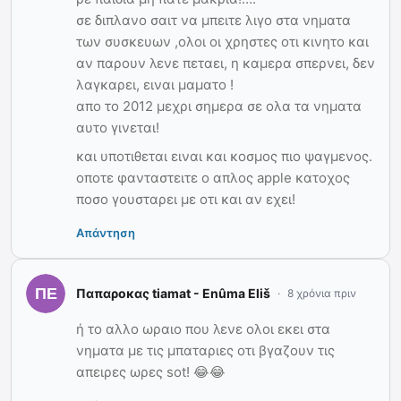
σε διπλανο σαιτ να μπειτε λιγο στα νηματα
των συσκευων ,ολοι οι χρηστες οτι κινητο και
αν παρουν λενε πεταει, η καμερα σπερνει, δεν
λαγκαρει, ειναι μαματο !
απο το 2012 μεχρι σημερα σε ολα τα νηματα
αυτο γινεται!
και υποτιθεται ειναι και κοσμος πιο ψαγμενος.
οποτε φανταστειτε ο απλος apple κατοχος
ποσο γουσταρει με οτι και αν εχει!
Απάντηση
Παπαροκας tiamat - Enûma Eliš
8 χρόνια πριν
ή το αλλο ωραιο που λενε ολοι εκει στα
νηματα με τις μπαταριες οτι βγαζουν τις
απειρες ωρες sot! 😂😂