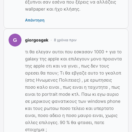
έξυπνοι σαν εσένα που ξέρεις να αλλάζεις
wallpaper και ήχο κλήσης.
Απάντηση
giorgosgek
8 χρόνια πριν
τι θα ελεγαν αυτοι που εσκασαν 1000 + για το
galaxy της apple και επιλεγουν μονο προιοντα
της apple οτι και να γινει , πως δεν τους
αρεσει θα πουν; Tι θα εβγαζε αυτο το γκαλοπ
(στις Ηνωμενες Πολιτειες) , με ερωτησεις
ποσο καλο ειναι , πως ειναι η ταχυτητα , πως
ειναι to portrait mode κτλ. Παω κι εγω αυριο
σε μερικους φανατικους των windows phone
και τους ρωταω ποσο τελειο και υπερτατο
ειναι, ποσο αδειο η ποσο μαυρο ειναι, χωρις
αλλες επιλογες. 90 % θα φτασει, πατε
στοιχημα ;