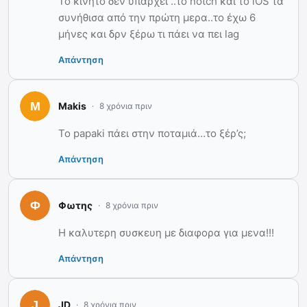
Το κινητό δεν υπάρχει ..το notch και το iOS τα
συνήθισα από την πρώτη μερα..το έχω 6
μήνες και δρν ξέρω τι πάει να πει lag
Απάντηση
Makis
8 χρόνια πριν
Το papaki πάει στην ποταμιά…το ξέρ’ς;
Απάντηση
Φωτης
8 χρόνια πριν
Η καλυτερη συσκευη με διαφορα για μενα!!!
Απάντηση
JD
8 χρόνια πριν