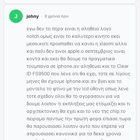
johny
8 χρόνια πριν
εγω δεν το πηρα ειναι η αληθεια λογο
notch.ομως ειναι το καλυτερο κινητο εκει
μεσα.κατι προσπαθει να κανει η xiaomi αλλα
και παλι δεν ειναι apple.ο σεπτεμβριος ειναι
κοντα και εκει θα δουμε τα πραγματικα
τουμπανα σε iphone.αν αληθευει και το Clear
ID FS9500 που λενε οτι θα εχει, τοτε σε λίγους
μηνες θα εχουμε iphone.και αν βγει και το
μοντελο το φτινο με την lcd οθονη οπως λενε
τοτε σχεδον ολοι θα το αγορασουν.για να
δουμε λοιπον τι εκπληξεις μας ετοιμαζει και τι
αρχιτεκτονικη θα εχει και το νεο της chip.το
πειραμα παντως την πρωτη φορα επιασε.τωρα
θα παρουσιασει λοιπον αυτο που επρεπε να
απρουσιασει κανονικα για τα δεκα χρονια