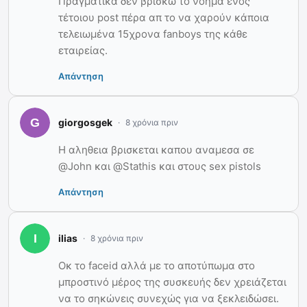
Πραγματικά δεν βρίσκω το νόημα ενός
τέτοιου post πέρα απ το να χαρούν κάποια
τελειωμένα 15χρονα fanboys της κάθε
εταιρείας.
Απάντηση
giorgosgek
8 χρόνια πριν
Η αληθεια βρισκεται καπου αναμεσα σε
@John και @Stathis και στους sex pistols
Απάντηση
ilias
8 χρόνια πριν
Οκ το faceid αλλά με το αποτύπωμα στο
μπροστινό μέρος της συσκευής δεν χρειάζεται
να το σηκώνεις συνεχώς για να ξεκλειδώσει.