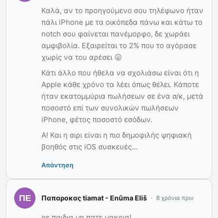
Καλά, αν το προηγούμενο σου τηλέφωνο ήταν
πάλι iPhone με τα οικόπεδα πάνω και κάτω το
notch σου φαίνεται πανέμορφο, δε χωράει
αμφιβολία. Εξαιρείται το 2% που το αγόρασε
χωρίς να του αρέσει 😛
Κάτι άλλο που ήθελα να σχολιάσω είναι ότι η
Apple κάθε χρόνο τα λέει όπως θέλει. Κάποτε
ήταν εκατομμύρια πωλήσεων σε ένα σ/κ, μετά
ποσοστό επί των συνολικών πωλήσεων
iPhone, φέτος ποσοστό εσόδων.
Α! Και η σιρι είναι η πιο δημοφιλής ψηφιακή
βοηθός στις iOS συσκευές…
Απάντηση
Παπαροκας tiamat - Enûma Eliš
8 χρόνια πριν
ρε παιδια μη πατε μακρια!….