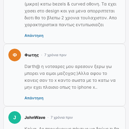
(μικρα) κατω bezels & curved οθονη. Τα εχει
χασει στο design και για μενα απορριπτεται
διοτι θα το βλεπω 2 χρονια τουλαχιστον. Απο
χαρακτηριστικα παντως εντυπωσιαζει
Απάντηση
Φωτης
7 χρόνια πριν
Darth@ η νοτσαρες μου αρεσουν ξερω γω
μπορει να ειμαι μαζοχας:)Αλλα αφου το
κανεις σαν το x καντο σωστα με το κατω να
μην εχει πλαισιο οπως το iphone x..
Απάντηση
JohnWave
7 χρόνια πριν
Κρίμα. Ας περιμένουμε πάντως να δούμε τι θα