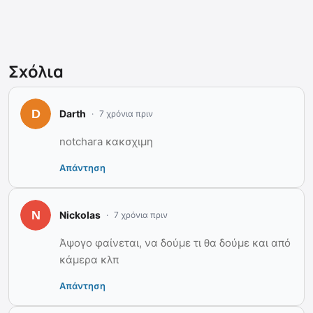
Σχόλια
Darth
7 χρόνια πριν
notchara κακσχιμη
Απάντηση
Nickolas
7 χρόνια πριν
Άψογο φαίνεται, να δούμε τι θα δούμε και από
κάμερα κλπ
Απάντηση