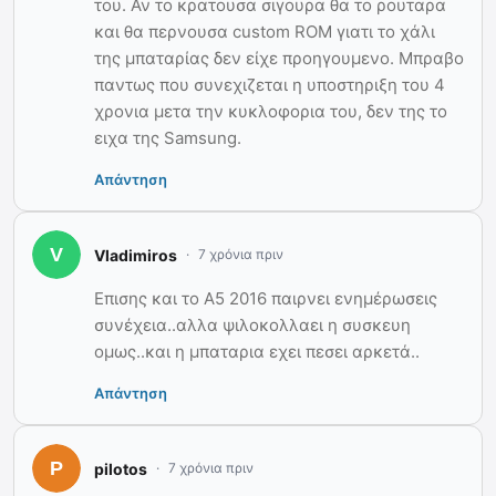
του. Αν το κρατουσα σιγουρα θα το ρουταρα
και θα περνουσα custom ROM γιατι το χάλι
της μπαταρίας δεν είχε προηγουμενο. Μπραβο
παντως που συνεχιζεται η υποστηριξη του 4
χρονια μετα την κυκλοφορια του, δεν της το
ειχα της Samsung.
Απάντηση
Vladimiros
7 χρόνια πριν
Επισης και το Α5 2016 παιρνει ενημέρωσεις
συνέχεια..αλλα ψιλοκολλαει η συσκευη
ομως..και η μπαταρια εχει πεσει αρκετά..
Απάντηση
pilotos
7 χρόνια πριν