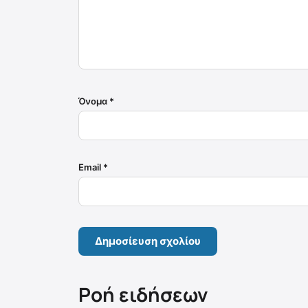
Όνομα
*
Email
*
Ροή ειδήσεων