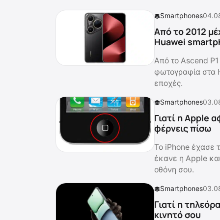
Smartphones
04.0
Από το 2012 μέ
Huawei smartp
Από το Ascend P1 
φωτογραφία στα 
εποχές.
Smartphones
03.0
Γιατί η Apple 
φέρνεις πίσω
Το iPhone έχασε τ
έκανε η Apple και
οθόνη σου.
Smartphones
03.0
Γιατί η τηλεόρ
κινητό σου