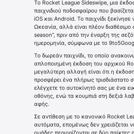
Το Rocket League Sideswipe, μια έκδ
παιχνιδιού ποδοσφαίρου που βασίζεται
iOS και Android. Το παιχνίδι ξεκίνησε
Ωκεανία, αλλά είναι πλέον διαθέσιμο σ
season”, πριν από την έναρξη της σεζ
ημερομηνία, σύμφωνα με το 9to5Goog
Το δωρεάν παιχνίδι, το οποίο ανακοιν
απλοποιημένη έκδοση του αρχικού Ro
μεγαλύτερη αλλαγή είναι ότι η έκδοσ
προσφέρει ένα πλήρως τρισδιάστατο σ
ελέγχετε το αυτοκίνητό σας με ένα εικ
οθόνης, ενώ τα κουμπιά στη δεξιά λα
αφής.
Σε αντίθεση με το κανονικό Rocket Le
αυτόματα, επομένως δεν χρειάζεται ν
ομάδες περιορίζονται σε δύο παίκτες 