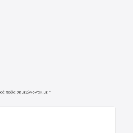
κά πεδία σημειώνονται με
*