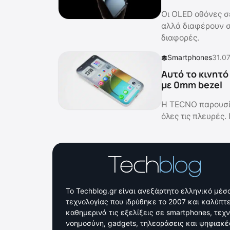
Οι OLED οθόνες σε
αλλά διαφέρουν σε
διαφορές.
Smartphones
31.07
Αυτό το κινητό
με 0mm bezel
Η TECNO παρουσί
όλες τις πλευρές.
Το Techblog.gr είναι ανεξάρτητο ελληνικό μέσ
τεχνολογίας που ιδρύθηκε το 2007 και καλύπτε
καθημερινά τις εξελίξεις σε smartphones, τεχ
νοημοσύνη, gadgets, τηλεοράσεις και ψηφιακέ