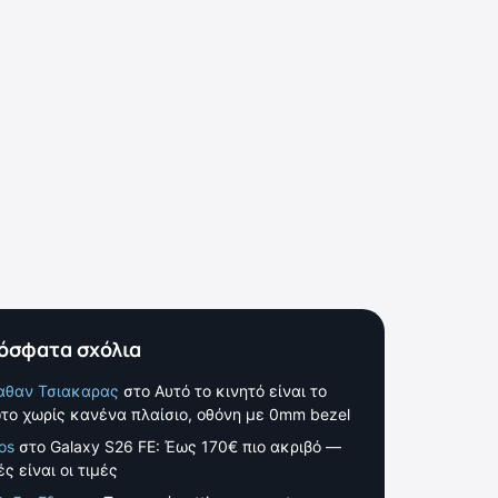
όσφατα σχόλια
αθαν Τσιακαρας
στο
Αυτό το κινητό είναι το
το χωρίς κανένα πλαίσιο, οθόνη με 0mm bezel
os
στο
Galaxy S26 FE: Έως 170€ πιο ακριβό —
ς είναι οι τιμές