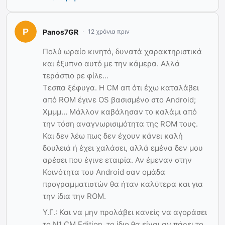
Panos7GR
12 χρόνια πριν
Πολύ ωραίο κινητό, δυνατά χαρακτηριστικά
και έξυπνο αυτό με την κάμερα. Αλλά
τεράστιο ρε φίλε…
Τεσπα ξέφυγα. Η CM απ ότι έχω καταλάβει
από ROM έγινε OS βασισμένο στο Android;
Χμμμ… Μάλλον καβάλησαν το καλάμι από
την τόση αναγνωρισιμότητα της ROM τους.
Και δεν λέω πως δεν έχουν κάνει καλή
δουλειά ή έχει χαλάσει, αλλά εμένα δεν μου
αρέσει που έγινε εταιρία. Αν έμεναν στην
Κοινότητα του Android σαν ομάδα
προγραμματιστών θα ήταν καλύτερα και για
την ίδια την ROM.
Υ.Γ.: Και να μην προλάβει κανείς να αγοράσει
το N1 CM Edition, το ίδιο θα είναι αν πάρει το