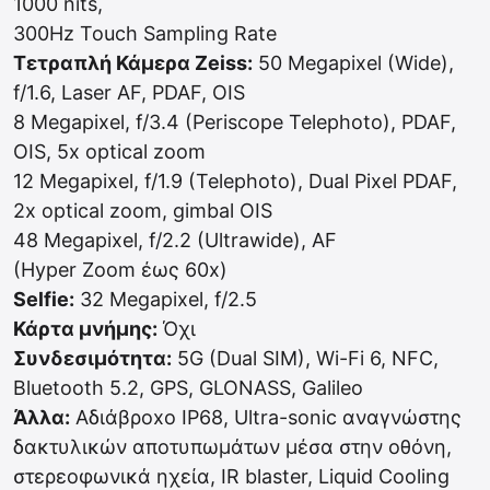
1000 nits,
300Hz Touch Sampling Rate
Τετραπλή Κάμερα Zeiss:
50 Megapixel (Wide),
f/1.6, Laser AF, PDAF, OIS
8 Megapixel, f/3.4 (Periscope Telephoto), PDAF,
OIS, 5x optical zoom
12 Megapixel, f/1.9 (Telephoto), Dual Pixel PDAF,
2x optical zoom, gimbal OIS
48 Megapixel, f/2.2 (Ultrawide), AF
(Hyper Zoom έως 60x)
Selfie:
32 Megapixel, f/2.5
Κάρτα μνήμης:
Όχι
Συνδεσιμότητα:
5G (Dual SIM), Wi-Fi 6, NFC,
Bluetooth 5.2, GPS, GLONASS, Galileo
Άλλα:
Αδιάβρoxo IP68, Ultra-sonic αναγνώστης
δακτυλικών αποτυπωμάτων μέσα στην οθόνη,
στερεοφωνικά ηχεία, IR blaster, Liquid Cooling