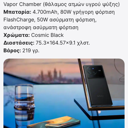
Vapor Chamber (θάλαμος ατμών υγρού ψύξης)
Μπαταρία:
4.700mAh, 80W γρήγορη φόρτιση
FlashCharge, 50W ασύρματη φόρτιση,
ανάστροφη ασύρματη φόρτιση
Χρώματα:
Cosmic Black
Διαστάσεις:
75.3×164.57×9.1 χλστ.
Βάρος:
219 γρ.